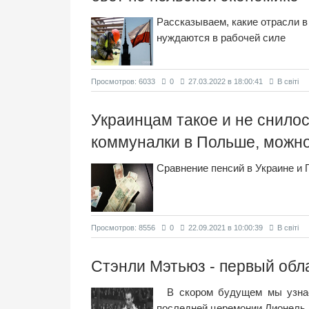
Рассказываем, какие отрасли в
нуждаются в рабочей силе
Просмотров: 6033
0
27.03.2022 в 18:00:41
В світі
Украинцам такое и не снилос
коммуналки в Польше, можно
Сравнение пенсий в Украине и 
Просмотров: 8556
0
22.09.2021 в 10:00:39
В світі
Стэнли Мэтьюз - первый обл
В скором будущем мы узнае
последней церемонии Лионель 