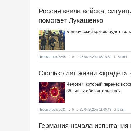
Россия ввела войска, ситуац
помогает Лукашенко
Белорусский кризис будет толь
Просмотров: 6305
0
13.08.2020 в 08:00:39
В світі
Сколько лет жизни «крадет»
Человек, который перенес коро
обычных обстоятельствах.
Просмотров: 5621
0
26.04.2020 в 11:00:49
В світі
Германия начала испытания 