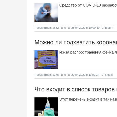
Средство от COVID-19 разрабо
Просмотров: 2652
0
26.04.2020 в 10:00:49
В світі
Можно ли подхватить коронав
Из-за распространения фейка 
Просмотров: 2375
0
20.04.2020 в 11:00:34
В світі
Что входит в список товаров
Этот перечень входит в так н