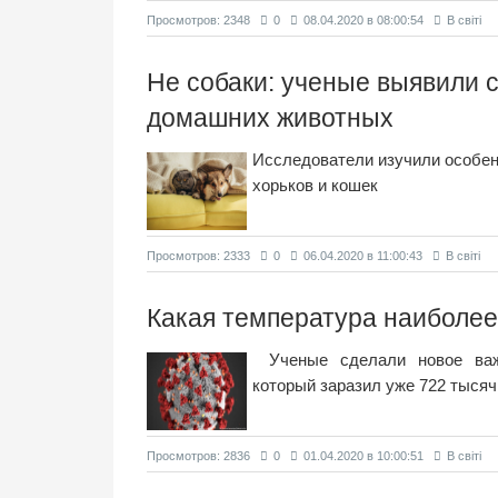
Просмотров: 2348
0
08.04.2020 в 08:00:54
В світі
Не собаки: ученые выявили 
домашних животных
Исследователи изучили особенн
хорьков и кошек
Просмотров: 2333
0
06.04.2020 в 11:00:43
В світі
Какая температура наиболее
Ученые сделали новое важ
который заразил уже 722 тысяч
Просмотров: 2836
0
01.04.2020 в 10:00:51
В світі