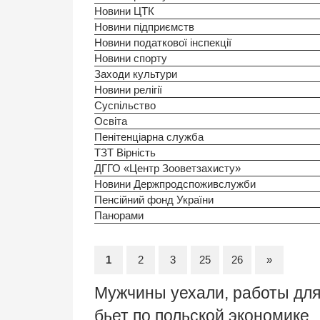
Новини ЦТК
Новини підприємств
Новини податкової інспекції
Новини спорту
Заходи культури
Новини релігії
Суспільство
Освіта
Пенітенціарна служба
ТЗТ Вірність
ДГГО «Центр Зооветзахисту»
Новини Держпродспоживслужби
Пенсійний фонд України
Панорами
1
2
3
25
26
»
Мужчины уехали, работы для
бьет по польской экономике