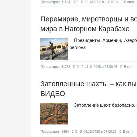
Просмотров: 11123
0
16.12.2020 в 10:00:13
В світі
Перемирие, миротворцы и во
мира в Нагорном Карабахе
Президенты Армении, Азер
региона
Просмотров: 11788
0
11.11.2020 в 08:00:05
В світі
Затопленные шахты – как вы
ВИДЕО
Затопление шахт безопасно, 
Просмотров: 8664
0
08.10.2020 в 07:00:23
В світі