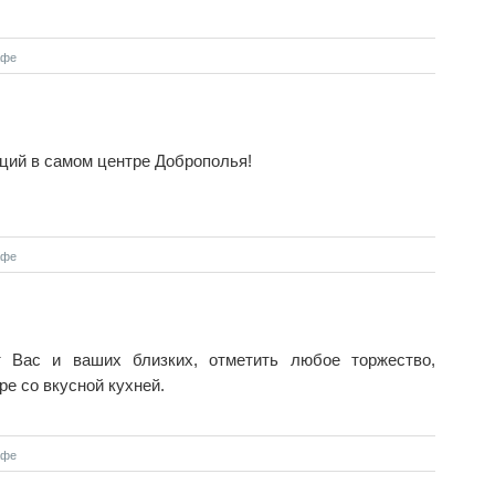
афе
ций в самом центре Доброполья!
афе
т Вас и ваших близких, отметить любое торжество,
е со вкусной кухней.
афе