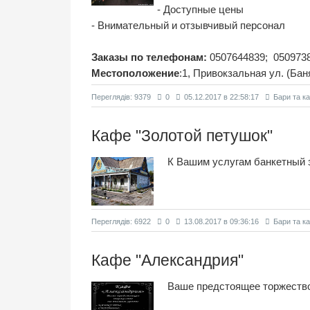
- Доступные цены
- Внимательный и отзывчивый персонал
Заказы по телефонам:
0507644839; 050973
Местоположение
:1, Привокзальная ул. (Бан
Переглядiв: 9379
0
05.12.2017 в 22:58:17
Бари та к
Кафе "Золотой петушок"
К Вашим услугам банкетный 
Переглядiв: 6922
0
13.08.2017 в 09:36:16
Бари та к
Кафе "Александрия"
Ваше предстоящее торжеств