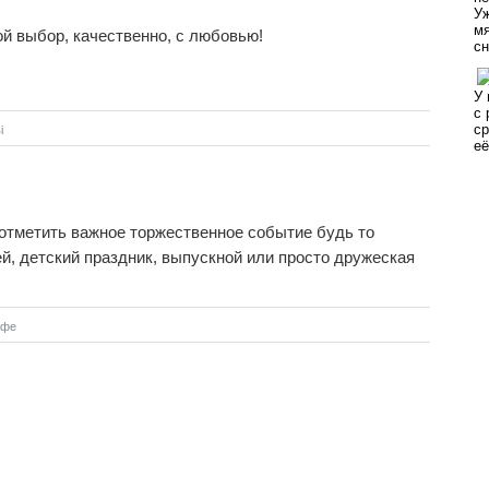
й выбор, качественно, с любовью!
i
отметить важное торжественное событие будь то
й, детский праздник, выпускной или просто дружеская
афе