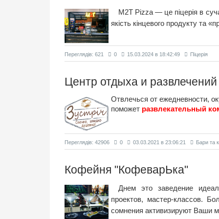
M2T Pizza — це піцерія в суч
якість кінцевого продукту та «п
Переглядiв: 621
0
15.03.2024 в 18:42:49
Піцерія
Центр отдыха и развлечений 
Отвлечься от ежедневности, о
поможет
развлекательный ко
Переглядiв: 42906
0
03.03.2021 в 23:06:21
Бари та 
Кофейня "КофеварЬка"
Днем это заведение идеал
проектов, мастер-классов. Б
сомнения активизируют Ваши 