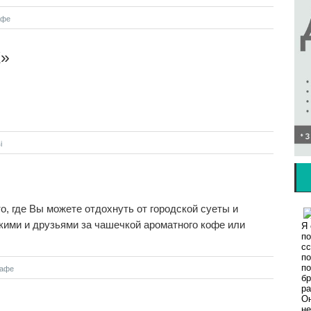
афе
X»
i
, где Вы можете отдохнуть от городской суеты и
кими и друзьями за чашечкой ароматного кофе или
кафе