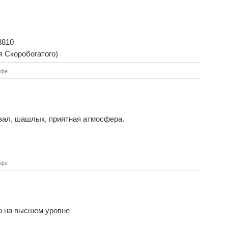
8810
я Скоробогатого)
афе
зал, шашлык, приятная атмосфера.
афе
о на высшем уровне