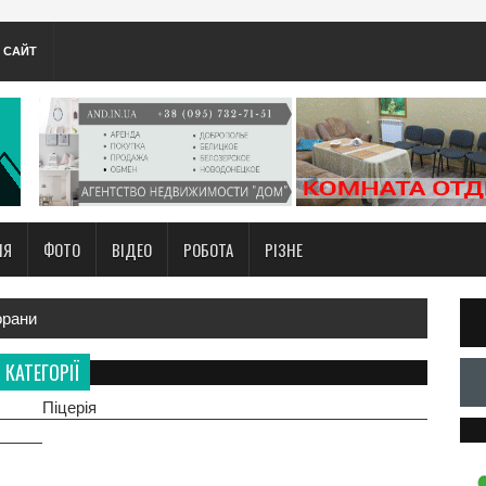
А САЙТ
НЯ
ФОТО
ВІДЕО
РОБОТА
РІЗНЕ
орани
КАТЕГОРІЇ
Піцерія