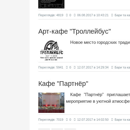
Переглядiв: 4819
0
06.08.2017 в 10:43:21
Бари та к
Арт-кафе "Троллейбус"
Новое место городских тради
Переглядiв: 5941
0
12.07.2017 в 14:29:34
Бари та к
Кафе "Партнёр"
Кафе "Партнёр" приглашае
мероприятие в уютной атмосфер
Переглядiв: 7019
0
12.07.2017 в 14:02:50
Бари та к