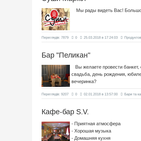
Мы рады видеть Вас! Большо
Переглядiв: 7879
0
25.03.2018 в 17:24:03
Продуктов
Бар "Пеликан"
Вы желаете провести банкет, 
свадьба, день рождения, юбиле
вечеринка?
Переглядiв: 9207
0
02.01.2018 в 13:57:00
Бари та к
Кафе-бар S.V.
- Приятная атмосфера
- Хорошая музыка
- Домашняя кухня