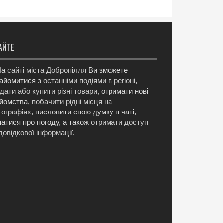
АЙТЕ
а
сайті міста Добропілля
Ви зможете
айомитися з
останніми подіями в регіоні
,
дати або купити різні товари
, отримати нові
йомства,
побачити рідні місця на
ографіях
, висловити свою думку в чаті,
натися про погоду, а також
отримати доступ
довідкової інформації
.