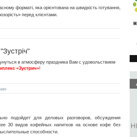
асному форматі, яка орієнтована на швидкість готування,
розорість» перед клієнтами.
"Зустріч"
кунуться в атмосферу праздника Вам с удовольствием
мплекс «Зустрич»
!
кафе
ьно подойдет для деловых разговоров, обсуждения
олее 30 видов кофейных напитков на основе кофе без
мыслительные способности.