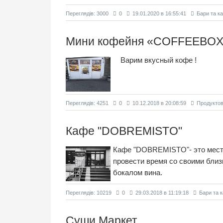
Переглядiв: 3000
0
19.01.2020 в 16:55:41
Бари та к
Мини кофейня «COFFEEBO
Варим вкусный кофе !
Переглядiв: 4251
0
10.12.2018 в 20:08:59
Продуктов
Кафе "DOBREMISTO"
Кафе "DOBREMISTO"- это место
провести время со своими близ
бокалом вина.
Переглядiв: 10219
0
29.03.2018 в 11:19:18
Бари та 
Суши Маркет