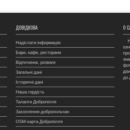
ДОВІДКОВА
О С
Н
Надіслати інформацію
озн
Бари, кафе, ресторани
про
зна
Відпочинок, розваги
фот
діз
Загальні дані
до 
Історичні дані
Наша гордість
Таланти Добропілля
Захоплення добропольчан
OSM-карта Добропілля