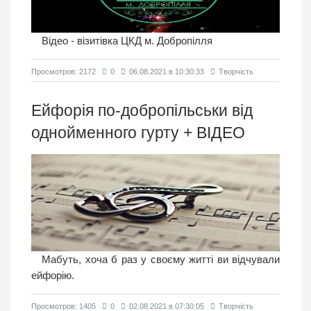
Відео - візитівка ЦКД м. Добропілля
Просмотров: 2172
0
06.08.2021 в 10:30:33
Творчість
Ейфорія по-добропільськи від
однойменного гурту + ВIДЕО
Мабуть, хоча б раз у своєму житті ви відчували
ейфорію.
Просмотров: 1405
0
02.08.2021 в 07:30:05
Творчість