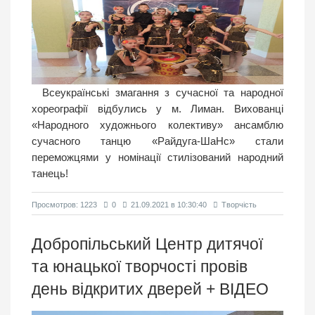
Всеукраїнські змагання з сучасної та народної
хореографії відбулись у м. Лиман. Вихованці
«Народного художнього колективу» ансамблю
сучасного танцю «Райдуга-ШаНс» стали
переможцями у номінації стилізований народний
танець!
Просмотров: 1223
0
21.09.2021 в 10:30:40
Творчість
Добропільський Центр дитячої
та юнацької творчості провів
день відкритих дверей + ВІДЕО