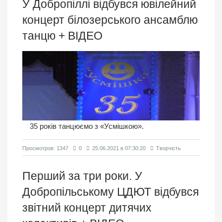
У Добропіллі відбувся ювілейний
концерт білозерського ансамблю
танцю + ВIДЕО
35 років танцюємо з «Усмішкою».
Просмотров: 1347
0
25.06.2021 в 07:30:20
Творчість
Перший за три роки. У
Добропільському ЦДЮТ відбувся
звітний концерт дитячих