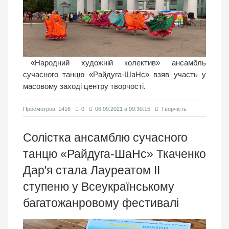
«Народний художній колектив» ансамбль
сучасного танцю «Райдуга-ШаНс» взяв участь у
масовому заході центру творчості.
Просмотров: 1416
0
06.09.2021 в 09:30:15
Творчість
Солістка ансамблю сучасного
танцю «Райдуга-ШаНс» Ткаченко
Дар'я стала Лауреатом ІІ
ступеню у Всеукраїнському
багатожанровому фестивалі