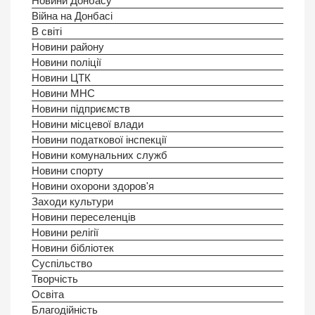
Новини Донбасу
Війна на Донбасі
В світі
Новини району
Новини поліції
Новини ЦТК
Новини МНС
Новини підприємств
Новини місцевої влади
Новини податкової інспекції
Новини комунальних служб
Новини спорту
Новини охорони здоров'я
Заходи культури
Новини переселенців
Новини релігії
Новини бібліотек
Суспільство
Творчість
Освіта
Благодійність