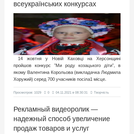
всеукраїнських конкурсах
14 жовтня у Новій Каховці на Херсонщині
пройшов конкурс "Ми роду козацького діти", в
якому Валентина Корольова (викладачка Людмила
Хоружий) серед 700 учасників посіла1 місце.
Просмотров: 1029
0
04.11.2021 в 08:30:31
Творчість
Рекламный видеоролик —
надежный способ увеличение
продаж товаров и услуг