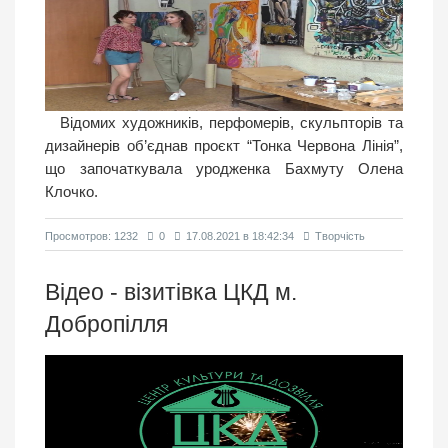
Відомих художників, перфомерів, скульпторів та
дизайнерів об’єднав проєкт “Тонка Червона Лінія”,
що започаткувала уродженка Бахмуту Олена
Клочко.
Просмотров: 1232
0
17.08.2021 в 18:42:34
Творчість
Відео - візитівка ЦКД м.
Добропілля