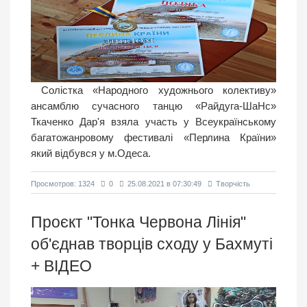
Солістка «Народного художнього колективу»
ансамблю сучасного танцю «Райдуга-ШаНс»
Ткаченко Дар'я взяла участь у Всеукраїнському
багатожанровому фестивалі «Перлина Країни»
який відбувся у м.Одеса.
Просмотров: 1324
0
25.08.2021 в 07:30:49
Творчість
Проєкт "Тонка Червона Лінія"
об'єднав творців сходу у Бахмуті
+ ВIДЕО