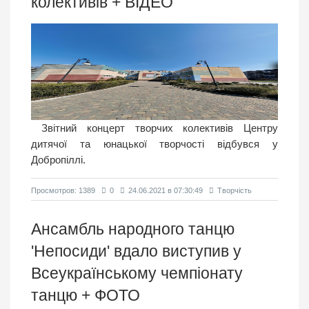
колективів + ВIДЕО
Звітний концерт творчих колективів Центру
дитячої та юнацької творчості відбувся у
Добропіллі.
Просмотров: 1389
0
24.06.2021 в 07:30:49
Творчість
Ансамбль народного танцю
'Непосиди' вдало виступив у
Всеукраїнському чемпіонату
танцю + ФОТО