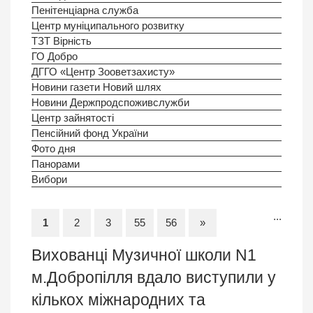
Пенітенціарна служба
Центр муніципального розвитку
ТЗТ Вірність
ГО Добро
ДГГО «Центр Зооветзахисту»
Новини газети Новий шлях
Новини Держпродспоживслужби
Центр зайнятості
Пенсійний фонд України
Фото дня
Панорами
Вибори
...
1
2
3
55
56
»
Вихованці Музичної школи N1
м.Добропілля вдало виступили у
кількох міжнародних та