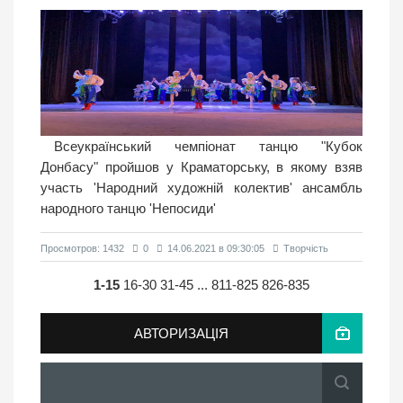
Всеукраїнський чемпіонат танцю "Кубок
Донбасу" пройшов у Краматорську, в якому взяв
участь 'Народний художній колектив' ансамбль
народного танцю 'Непосиди'
Просмотров: 1432
0
14.06.2021 в 09:30:05
Творчість
1-15
16-30
31-45
...
811-825
826-835
АВТОРИЗАЦІЯ