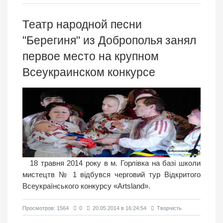
Театр народной песни
"Берегиня" из Доброполья занял
первое место на крупном
Всеукраинском конкурсе
18 травня 2014 року в м. Горлівка на базі школи
мистецтв № 1 відбувся черговий тур Відкритого
Всеукраїнського конкурсу «Artsland».
Просмотров: 1564
0
20.05.2014 в 16:24:54
Творчість