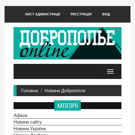
ЛИСТ АДМІНІСТРАЦІЇ
РЕЄСТРАЦІЯ
ВХІД
Toggle
navigation
Головна
Новини Добропілля
КАТЕГОРІЇ
Афіша
Новини сайту
Новини України