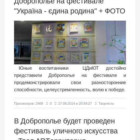
Доброполье на фестивале
"Україна - єдина родина" + ФОТО
Юные воспитанники ЦДиЮТ достойно
представили Доброполье на фестивале и
продемонстрировали свои разносторонние
способности, целеустремленность, волю к победе.
Просмотров: 2469
0
27.08.2014 в 20:59:27
Творчість
В Доброполье будет проведен
фестиваль уличного искусства