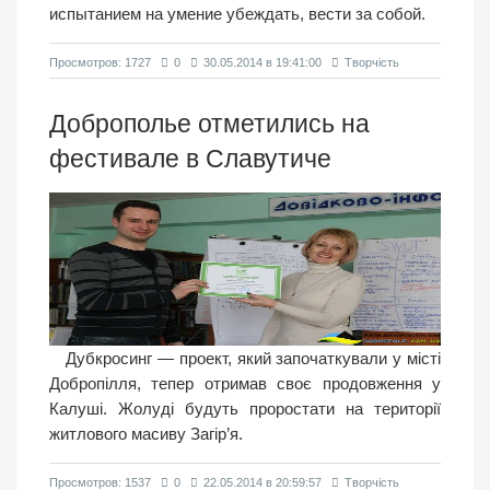
испытанием на умение убеждать, вести за собой.
Просмотров: 1727
0
30.05.2014 в 19:41:00
Творчість
Доброполье отметились на
фестивале в Славутиче
Дубкросинг — проект, який започаткували у місті
Добропілля, тепер отримав своє продовження у
Калуші. Жолуді будуть проростати на території
житлового масиву Загір’я.
Просмотров: 1537
0
22.05.2014 в 20:59:57
Творчість