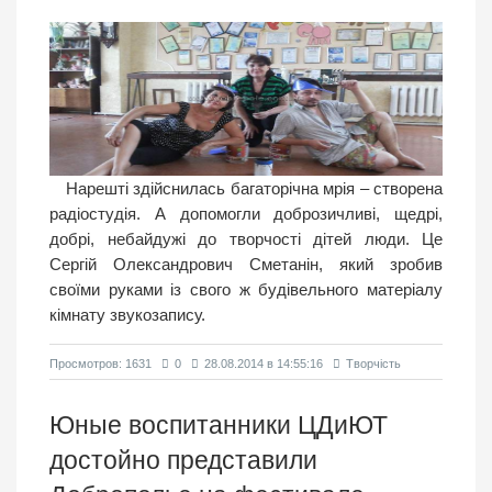
Нарешті здійснилась багаторічна мрія – створена
радіостудія. А допомогли доброзичливі, щедрі,
добрі, небайдужі до творчості дітей люди. Це
Сергій Олександрович Сметанін, який зробив
своїми руками із свого ж будівельного матеріалу
кімнату звукозапису.
Просмотров: 1631
0
28.08.2014 в 14:55:16
Творчість
Юные воспитанники ЦДиЮТ
достойно представили