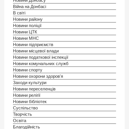
Новини Донбасу
Війна на Донбасі
В світі
Новини району
Новини поліції
Новини ЦТК
Новини МНС
Новини підприємств
Новини місцевої влади
Новини податкової інспекції
Новини комунальних служб
Новини спорту
Новини охорони здоров'я
Заходи культури
Новини переселенців
Новини релігії
Новини бібліотек
Суспільство
Творчість
Освіта
Благодійність