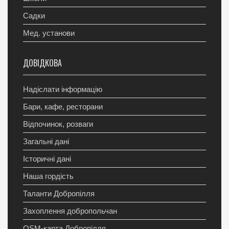
Садки
Мед. установи
ДОВІДКОВА
Надіслати інформацію
Бари, кафе, ресторани
Відпочинок, розваги
Загальні дані
Історичні дані
Наша гордість
Таланти Добропілля
Захоплення добропольчан
OSM-карта Добропілля