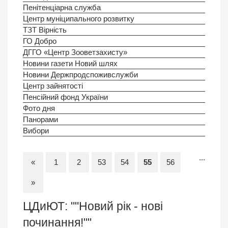
Пенітенціарна служба
Центр муніципального розвитку
ТЗТ Вірність
ГО Добро
ДГГО «Центр Зооветзахисту»
Новини газети Новий шлях
Новини Держпродспоживслужби
Центр зайнятості
Пенсійний фонд України
Фото дня
Панорами
Вибори
...
«
1
2
53
54
55
56
»
ЦДиЮТ: ""Новий рік - нові
починання!""