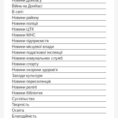
Новини Донбасу
Війна на Донбасі
В світі
Новини району
Новини поліції
Новини ЦТК
Новини МНС
Новини підприємств
Новини місцевої влади
Новини податкової інспекції
Новини комунальних служб
Новини спорту
Новини охорони здоров'я
Заходи культури
Новини переселенців
Новини релігії
Новини бібліотек
Суспільство
Творчість
Освіта
Благодійність