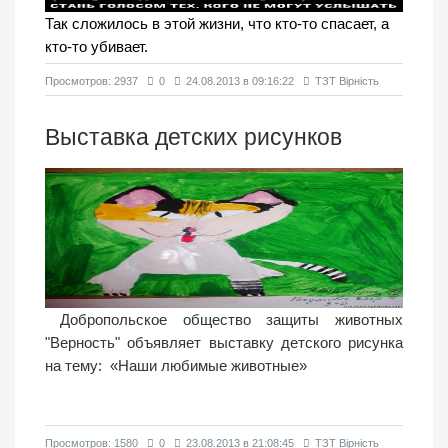
Так сложилось в этой жизни, что кто-то спасает, а
кто-то убивает.
Просмотров: 2937
0
24.08.2013 в 09:16:22
ТЗТ Вірність
Выставка детских рисунков
Добропольское общество защиты животных
"Верность" объявляет выставку детского рисунка
на тему:
«Наши любимые животные»
Просмотров: 1580
0
23.08.2013 в 21:08:45
ТЗТ Вірність