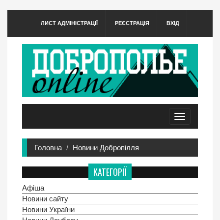
ЛИСТ АДМІНІСТРАЦІЇ
РЕЄСТРАЦІЯ
ВХІД
Toggle
navigation
Головна
Новини Добропілля
КАТЕГОРІЇ
Афіша
Новини сайту
Новини України