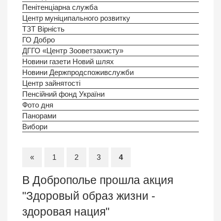
Пенітенціарна служба
Центр муніципального розвитку
ТЗТ Вірність
ГО Добро
ДГГО «Центр Зооветзахисту»
Новини газети Новий шлях
Новини Держпродспоживслужби
Центр зайнятості
Пенсійний фонд України
Фото дня
Панорами
Вибори
«
1
2
3
4
В Доброполье прошла акция
"Здоровый образ жизни -
здоровая нация"