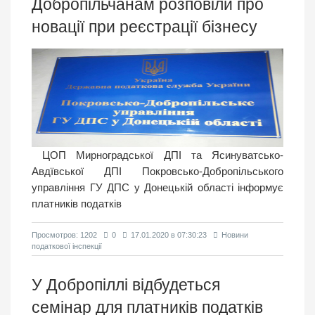
Добропільчанам розповіли про
новації при реєстрації бізнесу
ЦОП Мирноградської ДПІ та Ясинуватсько-
Авдївської ДПІ Покровсько-Добропільського
управління ГУ ДПС у Донецькій області інформує
платників податків
Просмотров: 1202
0
17.01.2020 в 07:30:23
Новини
податкової інспекції
У Добропіллі відбудеться
семінар для платників податків