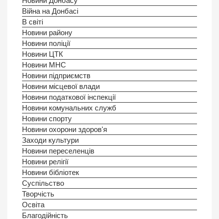
Новини Донбасу
Війна на Донбасі
В світі
Новини району
Новини поліції
Новини ЦТК
Новини МНС
Новини підприємств
Новини місцевої влади
Новини податкової інспекції
Новини комунальних служб
Новини спорту
Новини охорони здоров'я
Заходи культури
Новини переселенців
Новини релігії
Новини бібліотек
Суспільство
Творчість
Освіта
Благодійність