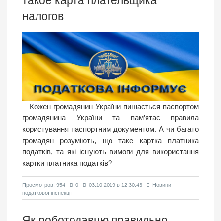
такое карта плательщика
налогов
Кожен громадянин України пишається паспортом
громадянина України та пам’ятає правила
користування паспортним документом. А чи багато
громадян розуміють, що таке картка платника
податків, та які існують вимоги для використання
картки платника податків?
Просмотров: 954
0
03.10.2019 в 12:30:43
Новини
податкової інспекції
Як роботодавцю правильно