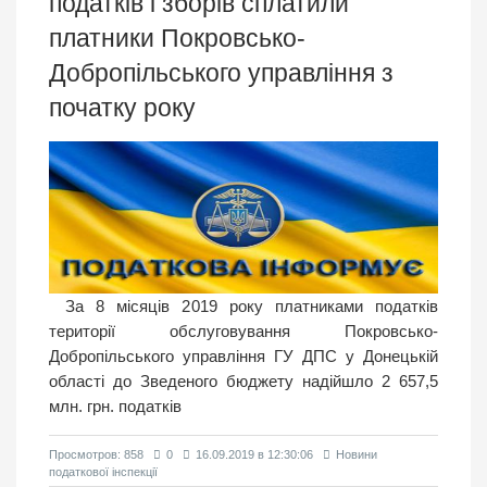
податків і зборів сплатили
платники Покровсько-
Добропільського управління з
початку року
За 8 місяців 2019 року платниками податків
території обслуговування Покровсько-
Добропільського управління ГУ ДПС у Донецькій
області до Зведеного бюджету надійшло 2 657,5
млн. грн. податків
Просмотров: 858
0
16.09.2019 в 12:30:06
Новини
податкової інспекції