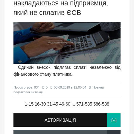
накладаються на підприємця,
який не сплатив ЄСВ
Єдиний внесок підлягає сплаті незалежно від
фінансового стану платника.
Просмотров: 934
0
03.09.2019 в 12:00:34
Новини
податкової інспекції
1-15
16-30
31-45
46-60
...
571-585
586-588
АВТОРИЗАЦІЯ