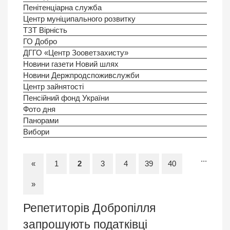
Пенітенціарна служба
Центр муніципального розвитку
ТЗТ Вірність
ГО Добро
ДГГО «Центр Зооветзахисту»
Новини газети Новий шлях
Новини Держпродспоживслужби
Центр зайнятості
Пенсійний фонд України
Фото дня
Панорами
Вибори
...
«
1
2
3
4
39
40
»
Репетиторів Добропiлля
запрошують податківці