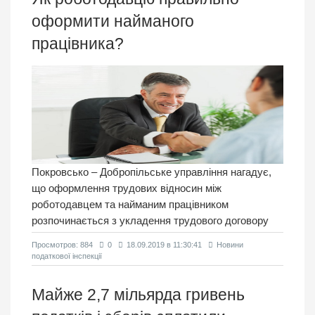
оформити найманого
працівника?
Покровсько – Добропільське управління нагадує,
що оформлення трудових відносин між
роботодавцем та найманим працівником
розпочинається з укладення трудового договору
Просмотров: 884
0
18.09.2019 в 11:30:41
Новини
податкової інспекції
Майже 2,7 мільярда гривень