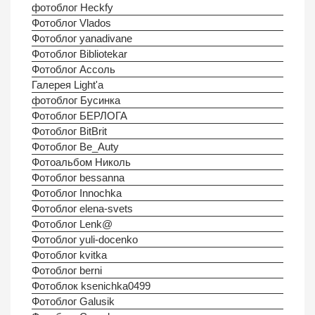
фотоблог Heckfy
Фотоблог Vlados
Фотоблог yanadivane
Фотоблог Bibliotekar
Фотоблог Ассоль
Галерея Light'а
фотоблог Бусинка
Фотоблог БЕРЛОГА
Фотоблог BitBrit
Фотоблог Be_Auty
Фотоальбом Николь
Фотоблог bessanna
Фотоблог Innochka
Фотоблог elena-svets
Фотоблог Lenk@
Фотоблог yuli-docenko
Фотоблог kvitka
Фотоблог berni
Фотоблок ksenichka0499
Фотоблог Galusik