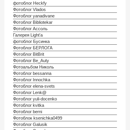
фотоблог Heckfy
Фотоблог Vlados
Фотоблог yanadivane
Фотоблог Bibliotekar
Фотоблог Ассоль
Галерея Light'а
фотоблог Бусинка
Фотоблог БЕРЛОГА
Фотоблог BitBrit
Фотоблог Be_Auty
Фотоальбом Николь
Фотоблог bessanna
Фотоблог Innochka
Фотоблог elena-svets
Фотоблог Lenk@
Фотоблог yuli-docenko
Фотоблог kvitka
Фотоблог berni
Фотоблок ksenichka0499
Фотоблог Galusik