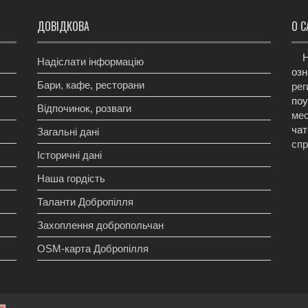
ДОВІДКОВА
О С
Н
Надіслати інформацію
озн
Бари, кафе, ресторани
рег
поу
Відпочинок, розваги
мес
чат
Загальні дані
сп
Історичні дані
Наша гордість
Таланти Добропілля
Захоплення добропольчан
OSM-карта Добропілля