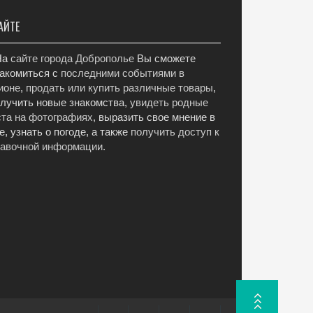
АЙТЕ
а
сайте города Доброполье
Вы сможете
акомиться с
последними событиями в
ионе
,
продать или купить различные товары
,
лучить новые знакомства,
увидеть родные
та на фотографиях
, выразить свое мнение в
е, узнать о погоде, а также
получить доступ к
равочной информации
.