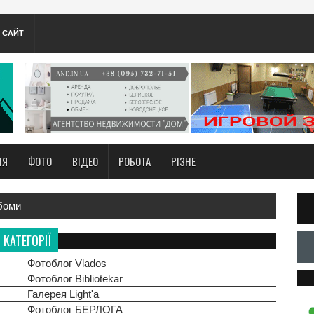
А САЙТ
НЯ
ФОТО
ВІДЕО
РОБОТА
РІЗНЕ
боми
КАТЕГОРІЇ
Фотоблог Vlados
Фотоблог Bibliotekar
Галерея Light'а
Фотоблог БЕРЛОГА