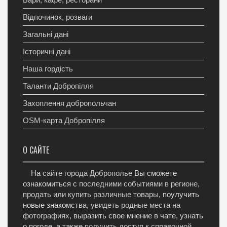
Відпочинок, розваги
Загальні дані
Історичні дані
Наша гордість
Таланти Добропілля
Захоплення добропольчан
OSM-карта Добропілля
О САЙТЕ
На
сайте города Доброполье
Вы сможете
ознакомиться с
последними событиями в регионе
,
продать или купить различные товары
, поулучить
новые знакомства,
увидеть родные места на
фотографиях
, выразить свое мнение в чате, узнать
о погоде, а также
получить доступ к справочной