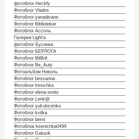
фотоблог Heckfy
Фотоблог Vlados
Фотоблог yanadivane
Фотоблог Bibliotekar
Фотоблог Ассоль
Галерея Light'а
фотоблог Бусинка
Фотоблог БЕРЛОГА
Фотоблог BitBrit
Фотоблог Be_Auty
Фотоальбом Николь
Фотоблог bessanna
Фотоблог Innochka
Фотоблог elena-svets
Фотоблог Lenk@
Фотоблог yuli-docenko
Фотоблог kvitka
Фотоблог berni
Фотоблок ksenichka0499
Фотоблог Galusik