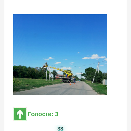
Голосів: 3
33