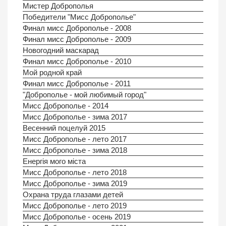
Мистер Доброполья
Победители "Мисс Доброполье"
Финал мисс Доброполье - 2008
Финал мисс Доброполье - 2009
Новогодний маскарад
Финал мисс Доброполье - 2010
Мой родной край
Финал мисс Доброполье - 2011
"Доброполье - мой любимый город"
Мисс Доброполье - 2014
Мисс Доброполье - зима 2017
Весенний поцелуй 2015
Мисс Доброполье - лето 2017
Мисс Доброполье - зима 2018
Енергія мого міста
Мисс Доброполье - лето 2018
Мисс Доброполье - зима 2019
Охрана труда глазами детей
Мисс Доброполье - лето 2019
Мисс Доброполье - осень 2019