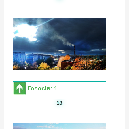
Голосів: 1
13