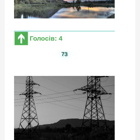
Голосів: 4
73