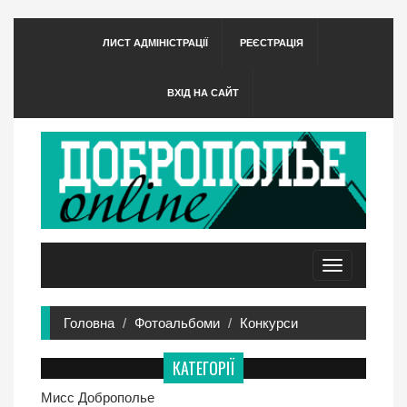
ЛИСТ АДМІНІСТРАЦІЇ
РЕЄСТРАЦІЯ
ВХІД НА САЙТ
Toggle
navigation
Головна
Фотоальбоми
Конкурси
КАТЕГОРІЇ
Мисс Доброполье