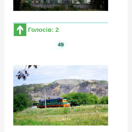
Голосів: 2
49