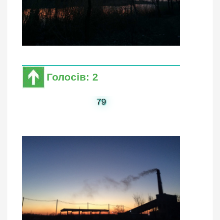
Голосів: 2
79