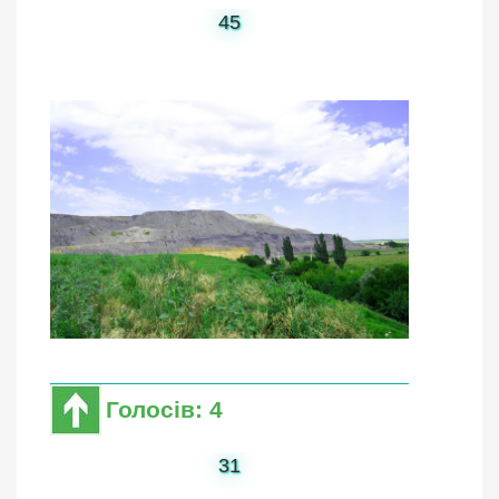
45
Голосів: 4
31