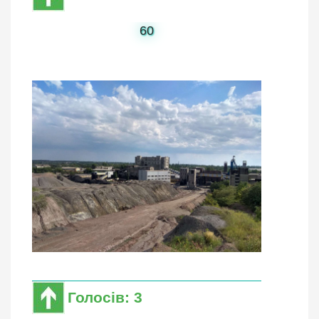
60
Голосів: 3