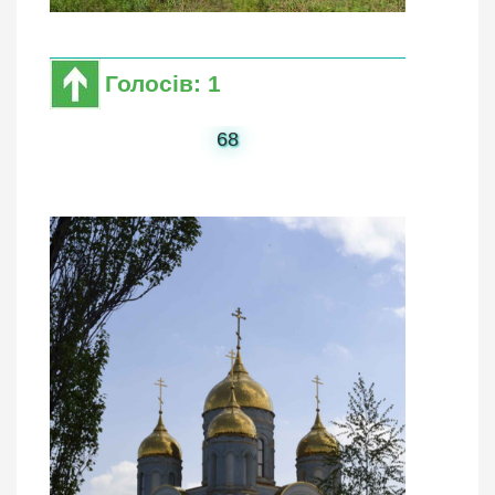
Голосів: 1
68