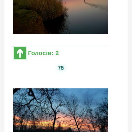
Голосів: 2
78