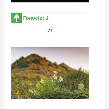
Голосів: 1
77