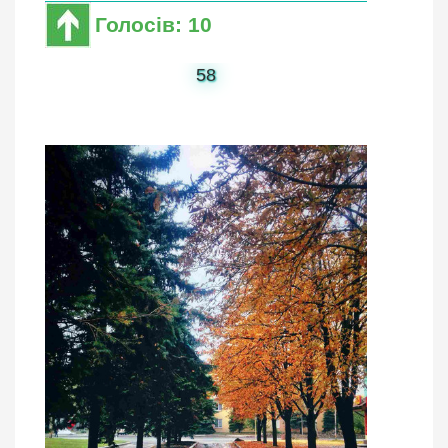
Голосів: 10
58