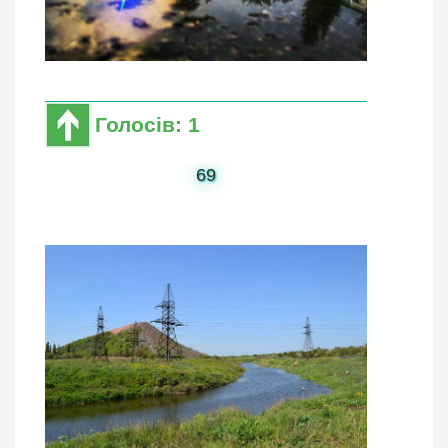
Голосів: 1
69