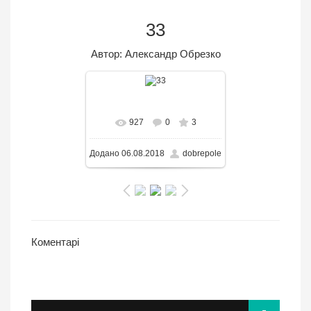
33
Автор: Александр Обрезко
В реальном размере
927
0
3
650x366
/ 77.7KB
Додано
06.08.2018
dobrepole
Коментарі