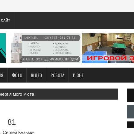
А САЙТ
НЯ
ФОТО
ВІДЕО
РОБОТА
РІЗНЕ
нергія мого міста
81
: Сергей Кузьмич