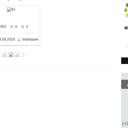
В реальном размере
902
0
2
50x487
/ 84.6KB
4.08.2018
dobrepole