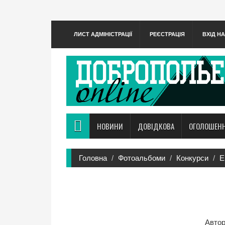
ЛИСТ АДМІНІСТРАЦІЇ
РЕЄСТРАЦІЯ
ВХІД Н
НОВИНИ
ДОВІДКОВА
ОГОЛОШЕН
Головна
Фотоальбоми
Конкурси
Е
Автор