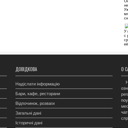
ДОВІДКОВА
О С
Н
Надіслати інформацію
озн
Бари, кафе, ресторани
рег
поу
Відпочинок, розваги
мес
чат
Загальні дані
сп
Історичні дані