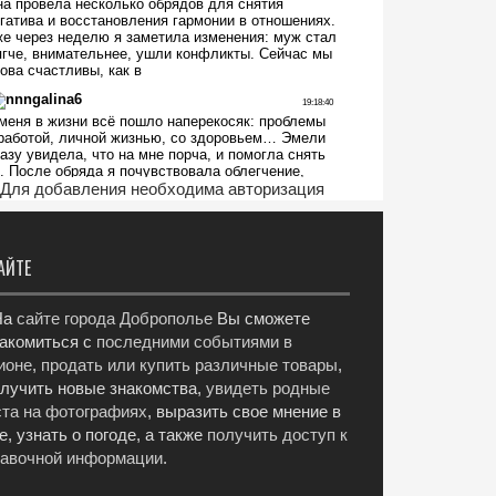
Для добавления необходима авторизация
АЙТЕ
а
сайте города Доброполье
Вы сможете
акомиться с
последними событиями в
ионе
,
продать или купить различные товары
,
лучить новые знакомства,
увидеть родные
та на фотографиях
, выразить свое мнение в
е, узнать о погоде, а также
получить доступ к
равочной информации
.