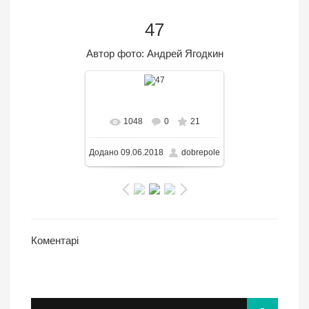
47
Автор фото: Андрей Ягодкин
В реальном размере
1048
0
21
650x377
/ 78.0KB
Додано
09.06.2018
dobrepole
Коментарі