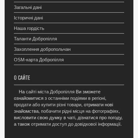
Загальні дані
Історичні дані
Наша гордість
Таланти Добропілля
Захоплення добропольчан
OSM-карта Добропілля
О САЙТЕ
На
сайті міста Добропілля
Ви зможете
ознайомитися з
останніми подіями в регіоні
,
продати або купити різні товари
, отримати нові
знайомства,
побачити рідні місця на фотографіях
,
висловити свою думку в чаті, дізнатися про погоду,
а також
отримати доступ до довідкової інформації
.