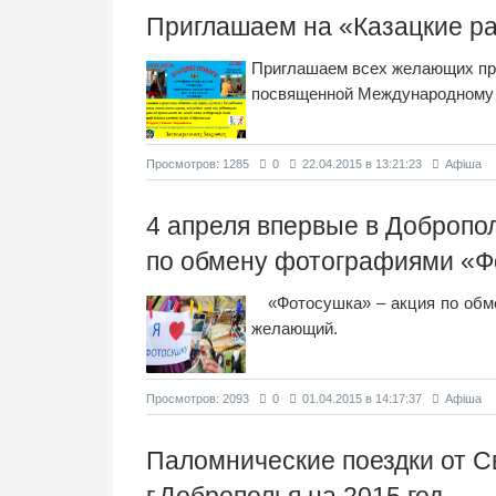
Приглашаем на «Казацкие р
Приглашаем всех желающих при
посвященной Международному 
Просмотров: 1285
0
22.04.2015 в 13:21:23
Афіша
4 апреля впервые в Добропо
по обмену фотографиями «Ф
«Фотоcушка» – акция по обм
желающий.
Просмотров: 2093
0
01.04.2015 в 14:17:37
Афіша
Паломнические поездки от С