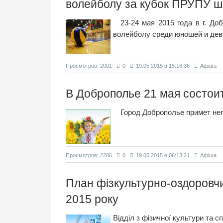
волейболу за кубок ПРУПУ ш
23-24 мая 2015 года в г. Д
волейболу среди юношей и дев
Просмотров: 2001
0
19.05.2015 в 15:16:36
Афіша
В Доброполье 21 мая состои
Город Доброполье примет не
Просмотров: 2286
0
19.05.2015 в 06:13:21
Афіша
План фізкультурно-оздоровчи
2015 року
Відділ з фізичної культури та 