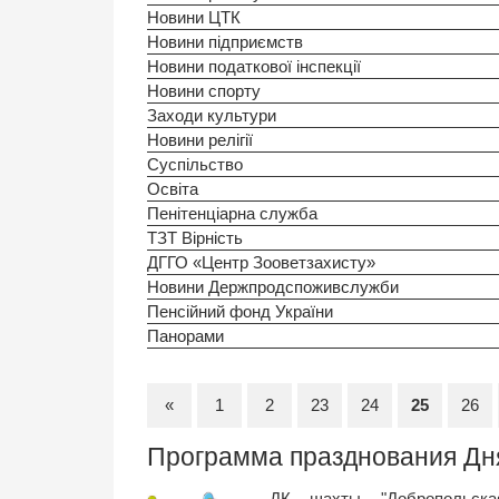
Новини ЦТК
Новини підприємств
Новини податкової інспекції
Новини спорту
Заходи культури
Новини релігії
Суспільство
Освіта
Пенітенціарна служба
ТЗТ Вірність
ДГГО «Центр Зооветзахисту»
Новини Держпродспоживслужби
Пенсійний фонд України
Панорами
«
1
2
23
24
25
26
Программа празднования Дня
ДК шахты "Добропольска