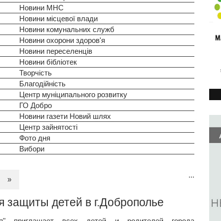
Новини МНС
Новини місцевої влади
Новини комунальних служб
Новини охорони здоров'я
Новини переселенців
Новини бібліотек
Творчість
Благодійність
Центр муніципального розвитку
ГО Добро
Новини газети Новий шлях
Центр зайнятості
Фото дня
Вибори
...
»
 защиты детей в г.Доброполье
я" приглашает всех детей и родителей города