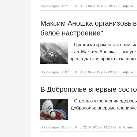
Просмотров: 1271
0
27.04.2015 в 09:28:33
Афіша
Максим Аношка организовыва
белое настроение"
Организатором и автором и
стал Максим Аношка – выпуск
председателя профсоюза шахт
Просмотров: 2507
0
23.04.2015 в 12:09:00
Афіша
В Доброполье впервые состо
С целью укрепления здоровья
Доброполье впервые планирует
Просмотров: 1178
0
22.04.2015 в 13:23:29
Афіша