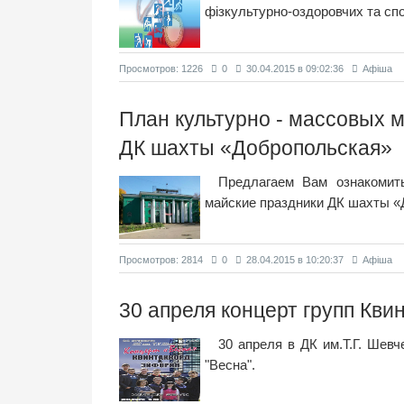
фізкультурно-оздоровчих та спо
Просмотров: 1226
0
30.04.2015 в 09:02:36
Афіша
План культурно - массовых 
ДК шахты «Добропольская»
Предлагаем Вам ознакомит
майские праздники ДК шахты 
Просмотров: 2814
0
28.04.2015 в 10:20:37
Афіша
30 апреля концерт групп Кви
30 апреля в ДК им.Т.Г. Шев
"Весна".