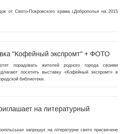
ок от Свято-Покровского храма г.Доброполья на 2015
авка "Кофейный экспромт" + ФОТО
отят порадовать жителей родного города своими
длагают посетить выставку «Кофейный экспромт» в
ородской библиотеки.
риглашает на литературный
опільська» запрошує на літературне свято присвячене