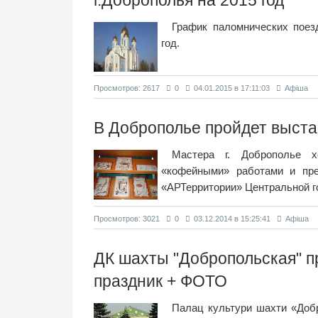
г.Доброполья на 2015 год
График паломнических поезд
год.
Просмотров: 2617
0
04.01.2015 в 17:11:03
Афіша
В Доброполье пройдет выст
Мастера г. Доброполье х
«кофейными» работами и пре
«АРТерритории» Центральной г
Просмотров: 3021
0
03.12.2014 в 15:25:41
Афіша
ДК шахты "Добропольская" п
праздник + ФОТО
Палац культури шахти «Добр