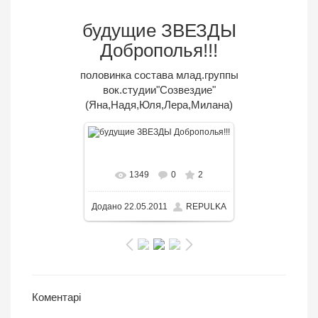
будущие ЗВЕЗДЫ
Доброполья!!!
половинка состава млад.группы
вок.студии"Созвездие"
(Яна,Надя,Юля,Лера,Милана)
В реальном размере
1349
0
2
1600x1200
/ 589.1KB
Додано
22.05.2011
REPULKA
Коментарі