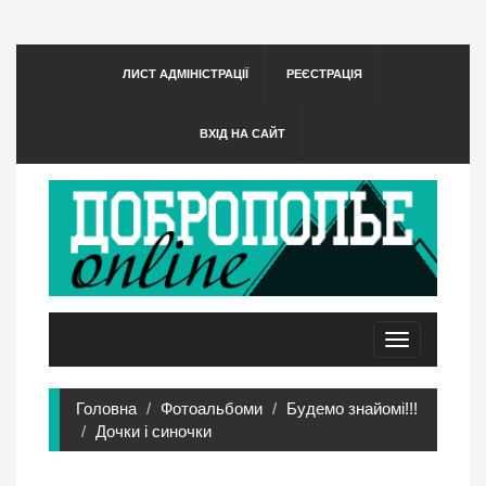
ЛИСТ АДМІНІСТРАЦІЇ
РЕЄСТРАЦІЯ
ВХІД НА САЙТ
Toggle
navigation
Головна
Фотоальбоми
Будемо знайомі!!!
Дочки і синочки