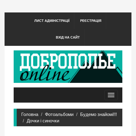
ЛИСТ АДМІНІСТРАЦІЇ
РЕЄСТРАЦІЯ
ВХІД НА САЙТ
Toggle
navigation
Головна
Фотоальбоми
Будемо знайомі!!!
Дочки і синочки