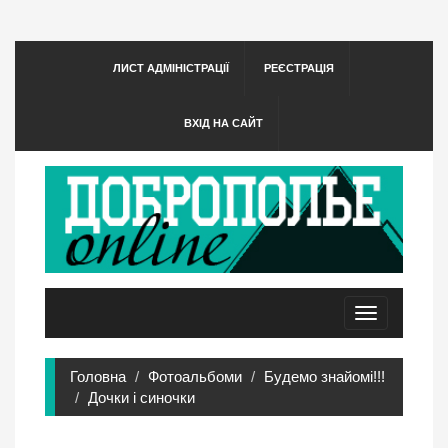
ЛИСТ АДМІНІСТРАЦІЇ
РЕЄСТРАЦІЯ
ВХІД НА САЙТ
Toggle
navigation
Головна
Фотоальбоми
Будемо знайомі!!!
Дочки і синочки