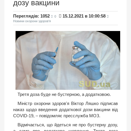
дозу вакцини
Переглядів: 1052
15.12.2021 в 10:00:58
0
Новини охорони здоров'я
Третя доза буде не бустерною, а додатковою.
Міністр охорони здоров'я Віктор Ляшко підписав
наказ щодо введення додаткової дози вакцини від
COVID-19, – повідомляє пресслужба МОЗ.
Відмічається, що йдеться не про бустерну дозу,
а саме про додаткове щеплення. Третя доза