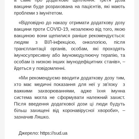
вакцини буде розрахована на пацієнтів, які мають
проблеми з імунітетом.
«Відповідно до наказу отримати додаткову дозу
вакцини проти COVID-19, незалежно від того, якою
вакциною вони щепилися раніше рекомендується:
людям з ВІЛ-інфекцією, онкологією, після
трансплантації органів, особам, які проходять
імуносупресивну або імуномодулюючу терапію, та
особам із низкою інших імунодефіцитних станів», –
йдеться у повідомленні.
«Ми рекомендуємо вводити додаткову дозу тим,
хто має медичні показання для неї у зв’язку з
важкими захворюваннями, адже їхня імунна
система могла не сформувати належний захист.
Після введення додаткової дози ці люди будуть
більш захищені від коронавірусної хвороби», –
зазначив Ляшко.
Джерело:
https://sud.ua