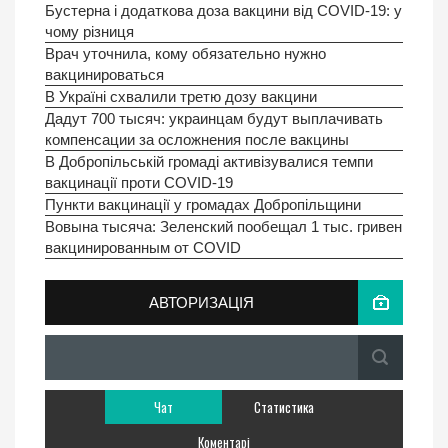
Бустерна і додаткова доза вакцини від COVID-19: у
чому різниця
Врач уточнила, кому обязательно нужно
вакцинироваться
В Україні схвалили третю дозу вакцини
Дадут 700 тысяч: украинцам будут выплачивать
компенсации за осложнения после вакцины
В Добропільській громаді активізувалися темпи
вакцинації проти COVID-19
Пункти вакцинації у громадах Добропільщини
Вовына тысяча: Зеленский пообещал 1 тыс. гривен
вакцинированным от COVID
АВТОРИЗАЦІЯ
Чат
Статистика
Коментарі