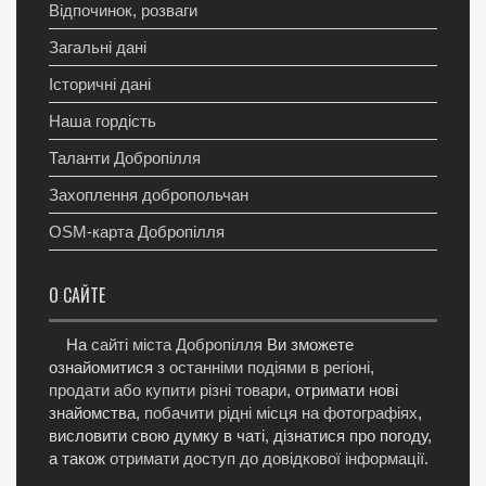
Відпочинок, розваги
Загальні дані
Історичні дані
Наша гордість
Таланти Добропілля
Захоплення добропольчан
OSM-карта Добропілля
О САЙТЕ
На
сайті міста Добропілля
Ви зможете
ознайомитися з
останніми подіями в регіоні
,
продати або купити різні товари
, отримати нові
знайомства,
побачити рідні місця на фотографіях
,
висловити свою думку в чаті, дізнатися про погоду,
а також
отримати доступ до довідкової інформації
.