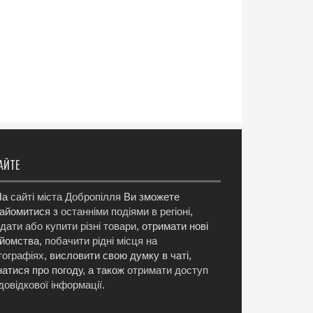
АЙТЕ
а
сайті міста Добропілля
Ви зможете
айомитися з
останніми подіями в регіоні
,
дати або купити різні товари
, отримати нові
йомства,
побачити рідні місця на
ографіях
, висловити свою думку в чаті,
натися про погоду, а також
отримати доступ
довідкової інформації
.