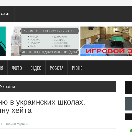
А САЙТ
НЯ
ФОТО
ВІДЕО
РОБОТА
РІЗНЕ
України
ню в украинских школах.
лну хейта
Новини України