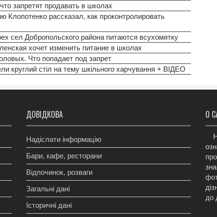
что запретят продавать в школах
ню Клопотенко рассказал, как проконтролировать
ех сел Добропольского района питаются всухомятку
еленская хочет изменить питание в школах
оловых. Что попадает под запрет
ели круглий стіл на тему шкільного харчування + ВІДЕО
ДОВІДКОВА
О С
Н
Надіслати інформацію
озн
Бари, кафе, ресторани
про
зна
Відпочинок, розваги
фот
діз
Загальні дані
до 
Історичні дані