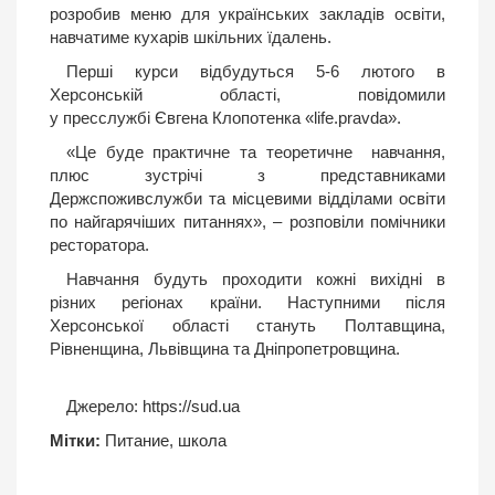
розробив меню для українських закладів освіти,
навчатиме кухарів шкільних їдалень.
Перші курси відбудуться 5-6 лютого в
Херсонській області, повідомили
у пресслужбі Євгена Клопотенка «life.pravda».
«Це буде практичне та теоретичне навчання,
плюс зустрічі з представниками
Держспоживслужби та місцевими відділами освіти
по найгарячіших питаннях», – розповіли помічники
ресторатора.
Навчання будуть проходити кожні вихідні в
різних регіонах країни. Наступними після
Херсонської області стануть Полтавщина,
Рівненщина, Львівщина та Дніпропетровщина.
Джерело:
https://sud.ua
Мітки:
Питание
,
школа