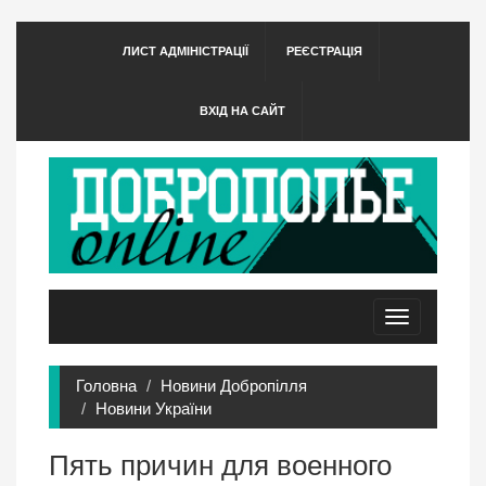
ЛИСТ АДМІНІСТРАЦІЇ
РЕЄСТРАЦІЯ
ВХІД НА САЙТ
Toggle
navigation
Головна
Новини Добропілля
Новини України
Пять причин для военного