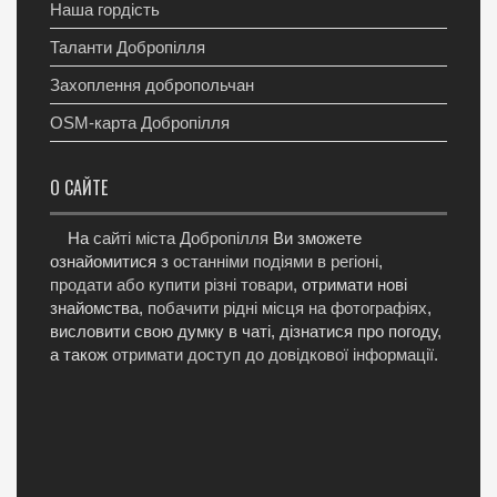
Наша гордість
Таланти Добропілля
Захоплення добропольчан
OSM-карта Добропілля
О САЙТЕ
На
сайті міста Добропілля
Ви зможете
ознайомитися з
останніми подіями в регіоні
,
продати або купити різні товари
, отримати нові
знайомства,
побачити рідні місця на фотографіях
,
висловити свою думку в чаті, дізнатися про погоду,
а також
отримати доступ до довідкової інформації
.