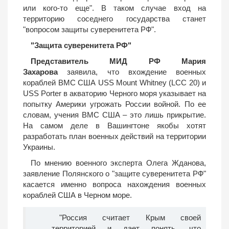
или кого-то еще". В таком случае вход на
территорию соседнего государства станет
"вопросом защиты суверенитета РФ".
"Защита суверенитета РФ"
Представитель МИД РФ Мария
Захарова
заявила, что вхождение военных
кораблей ВМС США USS Mount Whitney (LCC 20) и
USS Porter в акваторию Черного моря указывает на
попытку Америки угрожать России войной. По ее
словам, учения ВМС США – это лишь прикрытие.
На самом деле в Вашингтоне якобы хотят
разработать план военных действий на территории
Украины.
По мнению военного эксперта Олега Жданова,
заявление Полянского о "защите суверенитета РФ"
касается именно вопроса нахождения военных
кораблей США в Черном море.
"Россия считает Крым своей
территорией и дает понять, что