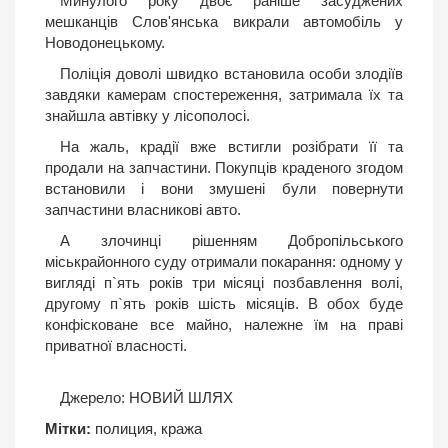
Минулого року двоє раніше засуджених
мешканців Слов'янська викрали автомобіль у
Новодонецькому.
Поліція доволі швидко встановила особи злодіїв
завдяки камерам спостереження, затримала їх та
знайшла автівку у лісополосі.
На жаль, крадії вже встигли розібрати її та
продали на запчастини. Покупців краденого згодом
встановили і вони змушені були повернути
запчастини власникові авто.
А злочинці рішенням Добропільського
міськрайонного суду отримали покарання: одному у
вигляді п`ять років три місяці позбавлення волі,
другому п`ять років шість місяців. В обох буде
конфісковане все майно, належне їм на праві
приватної власності.
Джерело:
НОВИЙ ШЛЯХ
Мітки:
полиция
,
кража