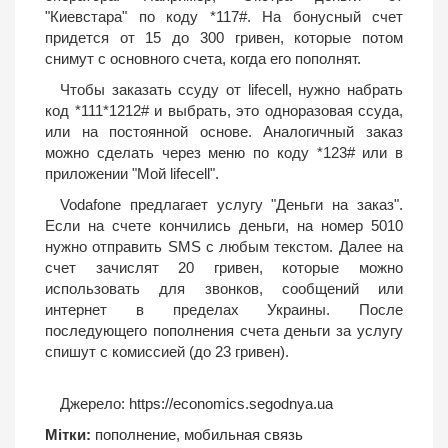
"Киевстара" по коду *117#. На бонусный счет
придется от 15 до 300 гривен, которые потом
снимут с основного счета, когда его пополнят.
Чтобы заказать ссуду от lifecell, нужно набрать
код *111*1212# и выбрать, это одноразовая ссуда,
или на постоянной основе. Аналогичный заказ
можно сделать через меню по коду *123# или в
приложении "Мой lifecell".
Vodafone предлагает услугу "Деньги на заказ".
Если на счете кончились деньги, на номер 5010
нужно отправить SMS с любым текстом. Далее на
счет зачислят 20 гривен, которые можно
использовать для звонков, сообщений или
интернет в пределах Украины. После
последующего пополнения счета деньги за услугу
спишут с комиссией (до 23 гривен).
Джерело:
https://economics.segodnya.ua
Мітки:
пополнение
,
мобильная связь