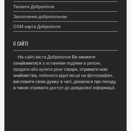
Таланти Добропілля
Захоплення добропольчан
OSM-карта Добропілля
О САЙТЕ
На
сайті міста Добропілля
Ви зможете
ознайомитися з
останніми подіями в регіоні
,
продати або купити різні товари
, отримати нові
знайомства,
побачити рідні місця на фотографіях
,
висловити свою думку в чаті, дізнатися про погоду,
а також
отримати доступ до довідкової інформації
.