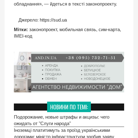
обладнання», — йдеться в тексті законопроекту.
Джерело:
https://sud.ua
Мітки:
законопроект
,
мобильная связь
,
сим-карта
,
IMEI-код
НОВИНИ ПО ТЕМІ:
Подорожание, новые штрафы и акцизы: чего
ожидать от "Слуги народа"
Іноземці платитимуть за проїзд українськими
дорогами: міністр інфраструктури зробив заяву