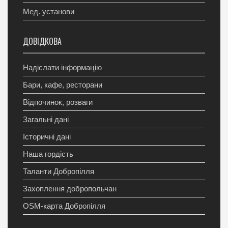
Мед. установи
ДОВІДКОВА
Надіслати інформацію
Бари, кафе, ресторани
Відпочинок, розваги
Загальні дані
Історичні дані
Наша гордість
Таланти Добропілля
Захоплення добропольчан
OSM-карта Добропілля