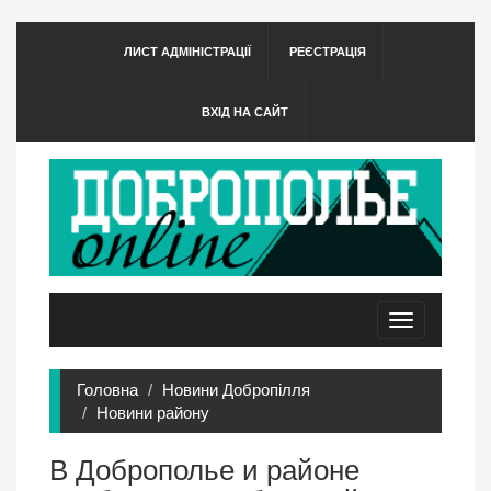
ЛИСТ АДМІНІСТРАЦІЇ
РЕЄСТРАЦІЯ
ВХІД НА САЙТ
Toggle
navigation
Головна
Новини Добропілля
Новини району
В Доброполье и районе