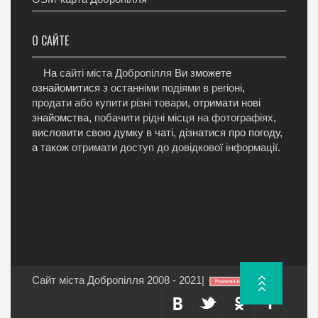
О САЙТЕ
На
сайті міста Добропілля
Ви зможете
ознайомитися з
останніми подіями в регіоні
,
продати або купити різні товари
, отримати нові
знайомства,
побачити рідні місця на фотографіях
,
висловити свою думку в чаті, дізнатися про погоду,
а також
отримати доступ до довідкової інформації
.
Сайт міста Добропілля 2008 - 2021
|