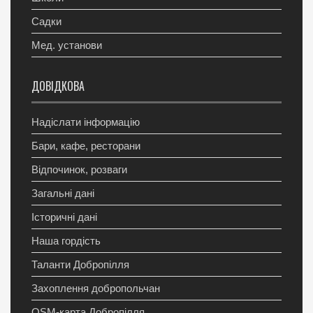
Садки
Мед. установи
ДОВІДКОВА
Надіслати інформацію
Бари, кафе, ресторани
Відпочинок, розваги
Загальні дані
Історичні дані
Наша гордість
Таланти Добропілля
Захоплення добропольчан
OSM-карта Добропілля