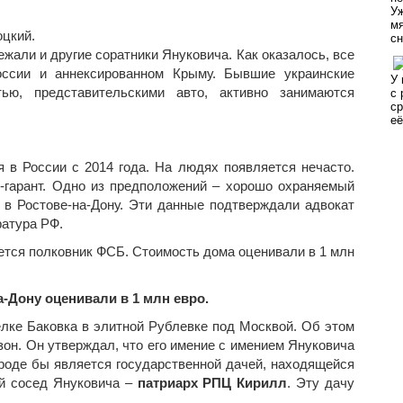
цкий.
али и другие соратники Януковича. Как оказалось, все
оссии и аннексированном Крыму. Бывшие украинские
ью, представительскими авто, активно занимаются
 в России с 2014 года. На людях появляется нечасто.
с-гарант. Одно из предположений – хорошо охраняемый
, в Ростове-на-Дону. Эти данные подтверждали адвокат
ратура РФ.
ется полковник ФСБ. Стоимость дома оценивали в 1 млн
а-Дону оценивали в 1 млн евро.
елке Баковка в элитной Рублевке под Москвой. Об этом
он. Он утверждал, что его имение с имением Януковича
роде бы является государственной дачей, находящейся
ой сосед Януковича –
патриарх РПЦ Кирилл
. Эту дачу