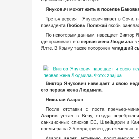
Янукович может жить в поселке Баковк
Третья версия – Янукович живет в Сочи, н
президента
Любовь Полежай
якобы занялас
По некоторым данным, навещает Виктор Я
где проживает его
первая жена Людмила
в 
Ялте. В Крыму также похоронен
младший сы
Виктор Янукович навещает и свою нед
его первая жена Людмила.
Николай Азаров
После отставки с поста премьер-мин
Азаров
уехал в Вену, откуда перебрался
санкционных списков ЕС, Швейцарии и Кан
премьера на 2,5 млрд гривен, два земельных 
Азаров ведет активную политическую 