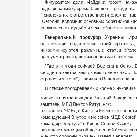
Фигурантам дела Майдана грозит наказ
подозреваемых, кроме бывшего президента 
Привлечь их к ответственности сложно, так
"Сегодня" вспомнил основных соратников Яну
сложилась их судьба и чем сейчас занимаю
Генеральный прокурор Украины Ири
организации подавления акций протеста
инкриминируются различные статьи Уголо
предусматривать пожизненное заключение.
"Где эти люди сейчас? Все они в бегах. 
сегодня и завтра нам их никто не выдаст. 
строгости закона", – заявила Венедиктова на
В списке подозреваемых кроме Януковича 
министр внутренних дел Виталий Захарченко
замглавы МВД Виктор Ратушняк;
начальник УМВД в Киеве и Киевской области
командующий Внутренних войск МВД Сергей
командир "Беркута" в Киеве Сергей Кусюк;
начальник милиции общественной безопаснос
министр обороны Украины Павел Лебедев;