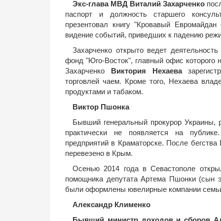
Экс-глава МВД Виталий Захарченко
посл
паспорт и должность старшего консульт
презентовал книгу "Кровавый Евромайдан 
видение событий, приведших к падению реж
Захарченко открыто ведет деятельность
фонд "Юго-Восток", главный офис которого
Захарченко
Виктория Нехаева
зарегистр
торговлей чаем. Кроме того, Нехаева влад
продуктами и табаком.
Виктор Пшонка
Бывший генеральный прокурор Украины, р
практически не появляется на публике
предприятий в Краматорске. После бегства
перевезено в Крым.
Осенью 2014 года в Севастополе откр
помощника депутата Артема Пшонки (сын э
были оформлены ювелирные компании семьи
Александр Клименко
Бывший министр доходов и сборов А