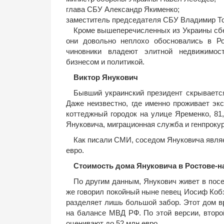
глава СБУ Александр Якименко;
заместитель председателя СБУ Владимир То
Кроме вышеперечисленных из Украины сбеж
они довольно неплохо обосновались в Р
чиновники владеют элитной недвижимост
бизнесом и политикой.
Виктор Янукович
Бывший украинский президент скрывается
Даже неизвестно, где именно проживает эк
коттеджный городок на улице Яременко, 81
Януковича, миграционная служба и генпроку
Как писали СМИ, соседом Януковича явля
евро.
Стоимость дома Януковича в Ростове-н
По другим данным, Янукович живет в пос
же говорил покойный ныне певец Иосиф Кобз
разделяет лишь большой забор. Этот дом в
на балансе МВД РФ. По этой версии, втор
оценивают до 52 млн евро.