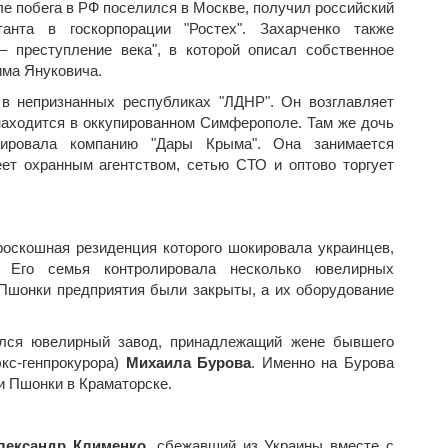
е побега в РФ поселился в Москве, получил российский
анта в госкорпорации "Ростех". Захарченко также
– преступление века", в которой описал собственное
има Януковича.
 в непризнанных республиках "ЛДНР". Он возглавляет
 находится в оккупированном Симферополе. Там же дочь
ировала компанию "Дары Крыма". Она занимается
еет охранным агентством, сетью СТО и оптово торгует
оскошная резиденция которого шокировала украинцев,
. Его семья контролировала несколько ювелирных
 Пшонки предприятия были закрыты, а их оборудование
ылся ювелирный завод, принадлежащий жене бывшего
кс-генпрокурора)
Михаила Бурова
. Именно на Бурова
 Пшонки в Краматорске.
лександр Клименко
, сбежавший из Украины вместе с