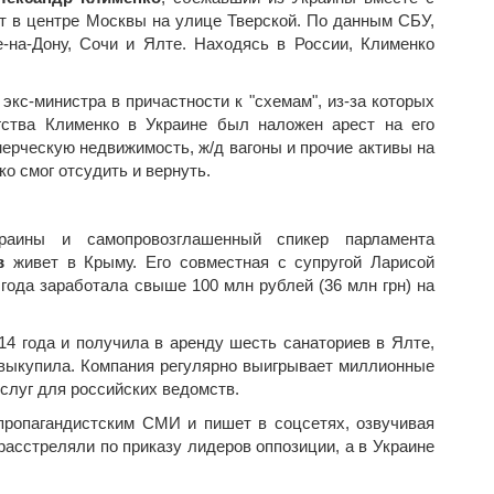
т в центре Москвы на улице Тверской. По данным СБУ,
-на-Дону, Сочи и Ялте. Находясь в России, Клименко
экс-министра в причастности к "схемам", из-за которых
ства Клименко в Украине был наложен арест на его
мерческую недвижимость, ж/д вагоны и прочие активы на
о смог отсудить и вернуть.
аины и самопровозглашенный спикер парламента
в
живет в Крыму. Его совместная с супругой Ларисой
 года заработала свыше 100 млн рублей (36 млн грн) на
14 года и получила в аренду шесть санаториев в Ялте,
 выкупила. Компания регулярно выигрывает миллионные
слуг для российских ведомств.
пропагандистским СМИ и пишет в соцсетях, озвучивая
асстреляли по приказу лидеров оппозиции, а в Украине