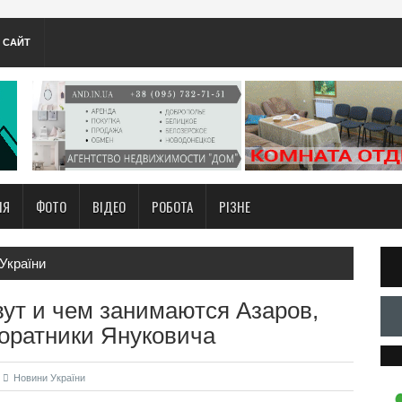
А САЙТ
НЯ
ФОТО
ВІДЕО
РОБОТА
РІЗНЕ
України
ут и чем занимаются Азаров,
соратники Януковича
Новини України