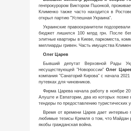
генпрокурором Виктором Пшонкой, проживае
Клименко также часто находится в Ростове
открыл партию "Успешная Украина".
Украинские правоохранители подозревали 
бюджет лишился 100 млрд грн. После бег
элитные квартиры в Киеве, паркоместа, ком
миллиарды гривен. Часть имущества Клименк
Олег Царев
Бывший депутат Верховной Рады Укр
несуществующей "Новороссии"
Олег Царе
компания "Санаторий Кирова" с начала 2021
путевках для чиновников.
Фирма Царева начала работу в ноябре 20
Алуште и Евпатории, два из которых позже
тендеры по предоставлению туристических у
Время от времени Царев дает интервью 
любимые тезисы Кремля о том, что Майдан р
якобы гражданская война.