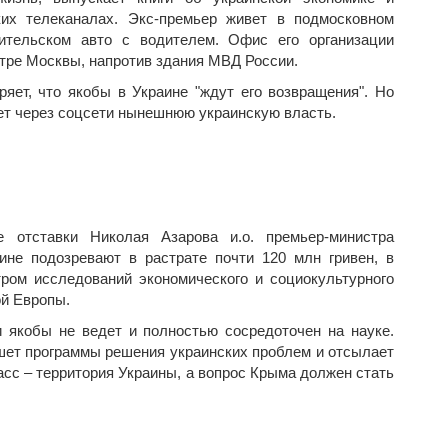
ких телеканалах. Экс-премьер живет в подмосковном
ительском авто с водителем. Офис его организации
нтре Москвы, напротив здания МВД России.
яет, что якобы в Украине "ждут его возвращения". Но
ует через соцсети нынешнюю украинскую власть.
 отставки Николая Азарова и.о. премьер-министра
аине подозревают в растрате почти 120 млн гривен, в
ром исследований экономического и социокультурного
ой Европы.
и якобы не ведет и полностью сосредоточен на науке.
шет программы решения украинских проблем и отсылает
басс – территория Украины, а вопрос Крыма должен стать