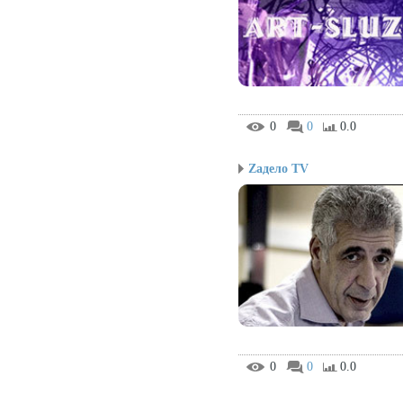
0
0
0.0
Zадело TV
0
0
0.0