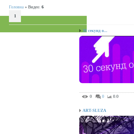
Головна
»
Видео
:
6
1
30 секунд о...
0
0
0.0
ART-SLUZA