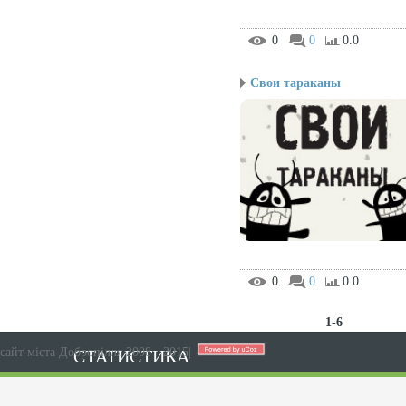
0
0
0.0
Свои тараканы
0
0
0.0
1-6
сайт міста Добропілля 2008 - 2015
|
СТАТИСТИКА