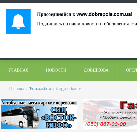
Лист адміністрації
Контакти
Коментарі
Присоединяйся к
www.dobrepole.com.ua
!
Подпишись на наши новости и обновления. На
ГЛАВНАЯ
НОВОСТИ
ДОВІДКОВА
ОГО
Головна
»
Фотоальбом
»
Люди и блоги