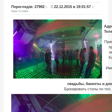
Переглядiв: 27992
22.12.2015 в 19:01:57
Бари та кафе
Адр
Тел
Приг
п
м
К
Име
свадьбы, банкеты и дн
Бронировать столы по тел. 