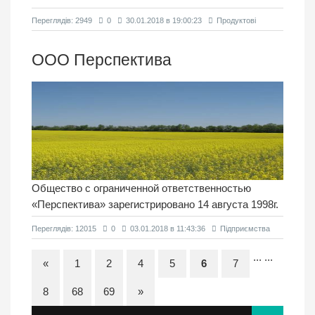
Переглядiв: 2949
0
30.01.2018 в 19:00:23
Продуктовi
ООО Перспектива
Общество с ограниченной ответственностью
«Перспектива» зарегистрировано 14 августа 1998г.
Переглядiв: 12015
0
03.01.2018 в 11:43:36
Підприємства
...
...
«
1
2
4
5
6
7
8
68
69
»