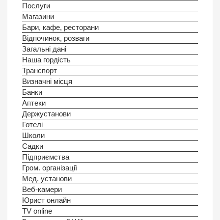
Послуги
Магазини
Бари, кафе, ресторани
Відпочинок, розваги
Загальні дані
Наша гордість
Транспорт
Визначні місця
Банки
Аптеки
Держустанови
Готелi
Школи
Садки
Підприємства
Гром. організації
Мед. установи
Веб-камери
Юрист онлайн
TV online