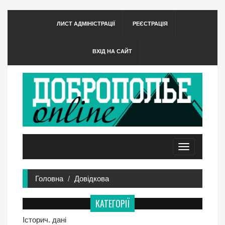
ЛИСТ АДМІНІСТРАЦІЇ
РЕЄСТРАЦІЯ
ВХІД НА САЙТ
Toggle
navigation
Головна
Довідкова
КАТЕГОРІЇ
Історич. дані