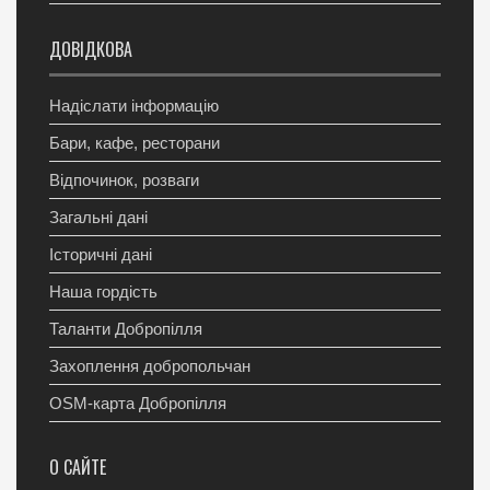
ДОВІДКОВА
Надіслати інформацію
Бари, кафе, ресторани
Відпочинок, розваги
Загальні дані
Історичні дані
Наша гордість
Таланти Добропілля
Захоплення добропольчан
OSM-карта Добропілля
О САЙТЕ