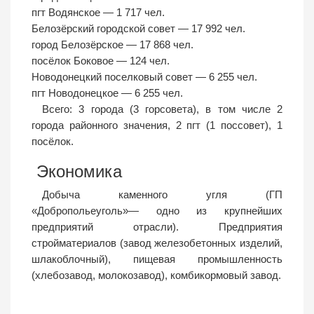
пгт Водянское — 1 717 чел.
Белозёрский городской совет — 17 992 чел.
город Белозёрское — 17 868 чел.
посёлок Боковое — 124 чел.
Новодонецкий поселковый совет — 6 255 чел.
пгт Новодонецкое — 6 255 чел.
Всего: 3 города (3 горсовета), в том числе 2
города районного значения, 2 пгт (1 поссовет), 1
посёлок.
Экономика
Добыча каменного угля (ГП
«Добропольеуголь»— одно из крупнейших
предприятий отрасли). Предприятия
стройматериалов (завод железобетонных изделий,
шлакоблочный), пищевая промышленность
(хлебозавод, молокозавод), комбикормовый завод.