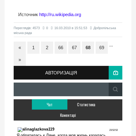
Источник
http://ru.wikipedia.org
Переглядiв: 4573
0
16.03.2010 в 15:51:53
Добропільська
міська рада
...
«
1
2
66
67
68
69
»
АВТОРИЗАЦІЯ
Чат
Статистика
Коментарі