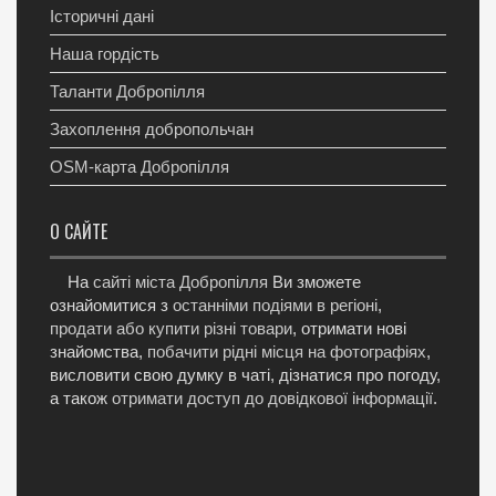
Історичні дані
Наша гордість
Таланти Добропілля
Захоплення добропольчан
OSM-карта Добропілля
О САЙТЕ
На
сайті міста Добропілля
Ви зможете
ознайомитися з
останніми подіями в регіоні
,
продати або купити різні товари
, отримати нові
знайомства,
побачити рідні місця на фотографіях
,
висловити свою думку в чаті, дізнатися про погоду,
а також
отримати доступ до довідкової інформації
.