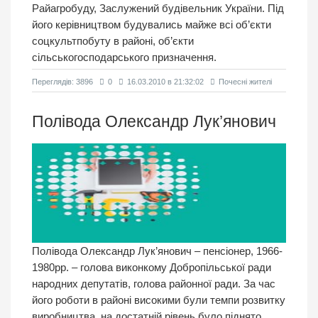
Райагробуду, Заслужений будівельник України. Під
його керівництвом будувались майже всі об’єкти
соцкультпобуту в районі, об’єкти
сільськогосподарського призначення.
Переглядiв: 3896
0
16.03.2010 в 21:32:02
Почесні жителі
Полівода Олександр Лук’янович
Полівода Олександр Лук’янович – пенсіонер, 1966-
1980рр. – голова виконкому Добропільської ради
народних депутатів, голова районної ради. За час
його роботи в районі високими були темпи розвитку
виробництва, на достатній рівень було піднято