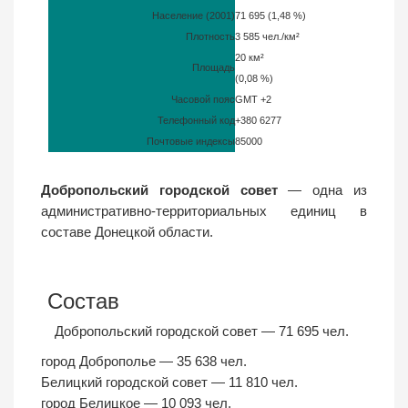
Население (2001)
71 695
(1,48 %
)
Плотность
3 585 чел./км²
20 км²
Площадь
(0,08 %)
Часовой пояс
GMT +2
Телефонный код
+380 6277
Почтовые индексы
85000
Добропольский городской совет
— одна из
административно-территориальных единиц в
составе Донецкой области.
Состав
Добропольский городской совет — 71 695 чел.
город Доброполье — 35 638 чел.
Белицкий городской совет — 11 810 чел.
город Белицкое — 10 093 чел.