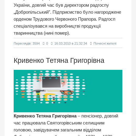
України, довгий час був директором радгоспу
„Добропільський”. Підприємство було нагороджене
орденом Трудового Червоного Прапора. Радгосп
спеціалізувався на виробництві продукції
тваринництва (нині помер).
Переглядiв: 3594
0
16.03.2010 в 21:32:34
Почесні жителі
Кривенко Тетяна Григорівна
Кривенко Тетяна Григорівна
– пенсіонер, довгий
час працювала Святогорівським селищним
головою, завідувачем загальним відділом