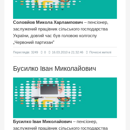
Соловйов Микола Харлампович
– пенсіонер,
заслужений працівник сільського господарства
України, довгий час був головою колгоспу
„Червоний партизан”
Переглядiв: 3249
0
16.03.2010 в 21:32:46
Почесні жителі
Бусилко Іван Миколайович
Бусилко Іван Миколайович
– пенсіонер,
заслужений працівник сільського господарства