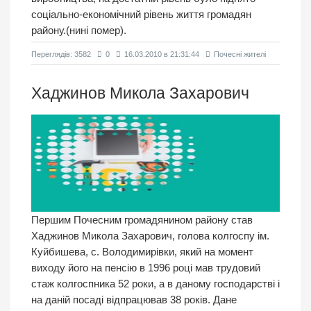
соціально-економічний рівень життя громадян
району.(нині помер).
Переглядiв: 3582
0
16.03.2010 в 21:31:44
Почесні жителі
Хаджинов Микола Захарович
Першим Почесним громадянином району став
Хаджинов Микола Захарович, голова колгоспу ім.
Куйбишева, с. Володимирівки, який на момент
виходу його на пенсію в 1996 році мав трудовий
стаж колгоспника 52 роки, а в даному господарстві і
на даній посаді відпрацював 38 років. Дане