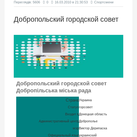
Переглядiв: 5606
0
16.03.2010 в 21:30:53
Спортсмени
Добропольский городской совет
Добропольский городской совет
Добропільська міська рада
Страна
Украина
Статус
горсовет
Входит в
Донецкая область
Административный центр
Доброполье
мэр
Виктор Дерипаска
Официальный язык
украинский