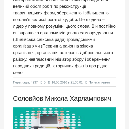
великий обсяг робіт по реконструкції
тваринницьких ферм, збереженню і збільшенню
поголів’я великої рогатої худоби. Це людина –
лідер у повному розумінні цього слова. Він постійно
співпрацює з органами місцевого самоврядування
(Шилівська сільська рада) громадськими
організаціями (Первинна районна жіноча
організація, організація ветеранів Добропільського
району, невгамовний ініціатор збору і збереження
народних традицій, історичних фактів про рідне
село.
Переглядiв: 4937
0
16.03.2010 в 21:33:01
Почесні жителі
Соловйов Микола Харлампович