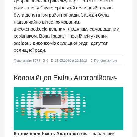
Добропільського райкому партії, з 1971 по 1979
роки - знову Святогорівський селищний голова,
була депутатом районної ради. Завжди була
надзвичайно цілеспрямованим,
високопрофесіональним, людяним, самовідданим
керівником. Вона і зараз – постійний учасник
засідань виконкомів селищної ради, депутат
селищної ради.
Переглядiв: 3978
0
16.03.2010 в 21:32:18
Почесні жителі
Коломійцев Еміль Анатолійович
Коломійцев Еміль Анатолійович
– начальник