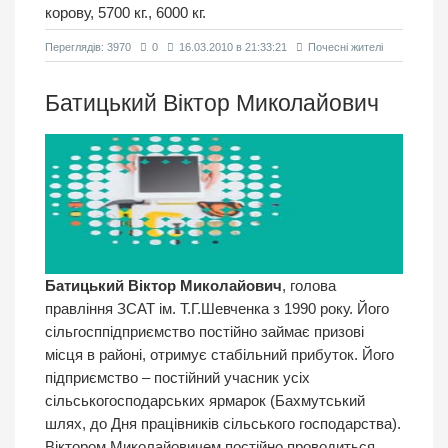
корову, 5700 кг., 6000 кг.
Переглядiв: 3970
0
16.03.2010 в 21:33:21
Почесні жителі
Батицький Віктор Миколайович
Батицький Віктор Миколайович
, голова
правління ЗСАТ ім. Т.Г.Шевченка з 1990 року. Його
сільгосппідприємство постійно займає призові
місця в районі, отримує стабільний прибуток. Його
підприємство – постійний учасник усіх
сільськогосподарських ярмарок (Бахмутський
шлях, до Дня працівників сільського господарства).
Віктором Миколайовичем постійно проводиться