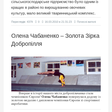
сільськогосподарське підприємство було одним із
кращих в районі по вирощуванню овочевих
культур, мало великий тваринницький комплекс.
Переглядiв: 4379
0
16.03.2010 в 21:31:23
Почесні жителі
Олена Чабаненко – Золота Зірка
Добропілля
Вперше в історії нашого міста добропільчанка стала
чемпіонкою Європи!
Олена Чабаненко
повернулася додому із
золотою медаллю і дипломом чемпіонки Європи зі спортивної
акробатики.