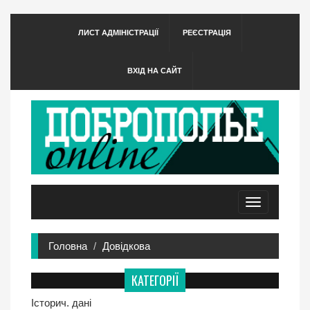
ЛИСТ АДМІНІСТРАЦІЇ
РЕЄСТРАЦІЯ
ВХІД НА САЙТ
Toggle
navigation
Головна
Довідкова
КАТЕГОРІЇ
Історич. дані