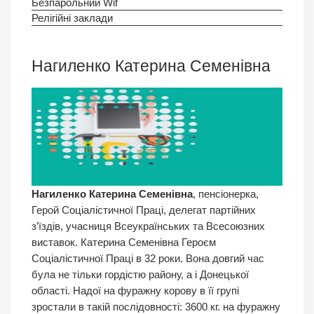
Безпарольний Wif
Релігійні заклади
Нагиленко Катерина Семенівна
Нагиленко Катерина Семенівна
, пенсіонерка,
Герой Соціалістичної Праці, делегат партійних
з’їздів, учасниця Всеукраїнських та Всесоюзних
виставок. Катерина Семенівна Героєм
Соціалістичної Праці в 32 роки. Вона довгий час
була не тільки гордістю району, а і Донецької
області. Надої на фуражну корову в її групі
зростали в такій послідовності: 3600 кг. на фуражну