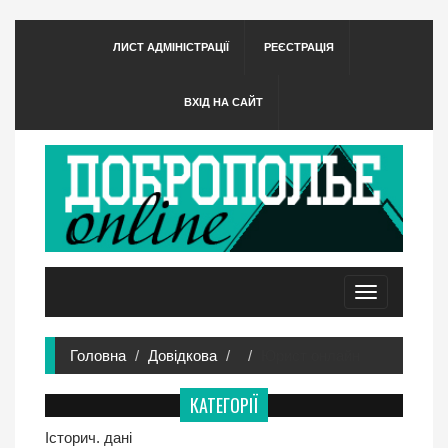
ЛИСТ АДМІНІСТРАЦІЇ
РЕЄСТРАЦІЯ
ВХІД НА САЙТ
Toggle
navigation
Головна
Довідкова
Юрист онлайн
КАТЕГОРІЇ
Історич. дані