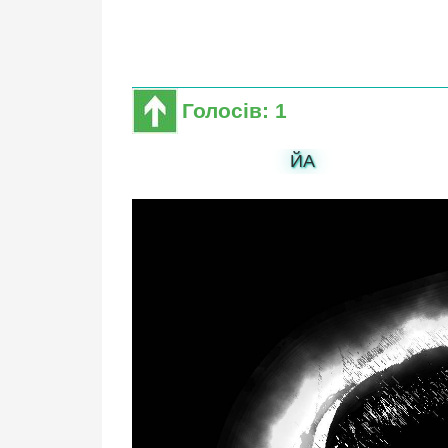
Голосів: 1
ЙА