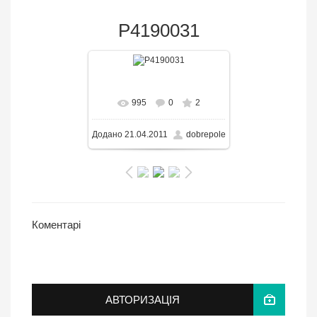
P4190031
В реальном размере
995
0
2
985x768
/ 213.4KB
Додано
21.04.2011
dobrepole
Коментарі
АВТОРИЗАЦІЯ