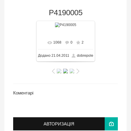
P4190005
В реальном размере
1068
0
2
655x1024
/ 192.1KB
Додано
21.04.2011
dobrepole
Коментарі
АВТОРИЗАЦІЯ