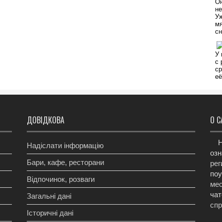
ДОВІДКОВА
О С
Н
Надіслати інформацію
озн
Бари, кафе, ресторани
рег
поу
Відпочинок, розваги
мес
чат
Загальні дані
сп
Історичні дані