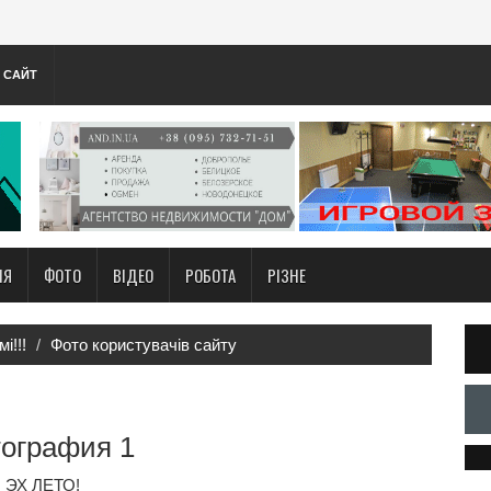
А САЙТ
НЯ
ФОТО
ВІДЕО
РОБОТА
РІЗНЕ
і!!!
Фото користувачів сайту
ография 1
ЭХ ЛЕТО!