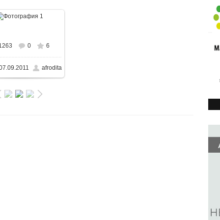
В реальном размере
1263
0
6
40x480
/ 86.9KB
07.09.2011
afrodita