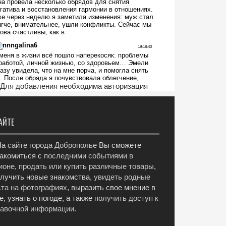
Для добавления необходима авторизация
АЙТЕ
а
сайте города Доброполье
Вы сможете
акомиться с
последними событиями в
ионе
,
продать или купить различные товары
,
лучить новые знакомства,
увидеть родные
та на фотографиях
, выразить свое мнение в
е, узнать о погоде, а также
получить доступ к
равочной информации
.