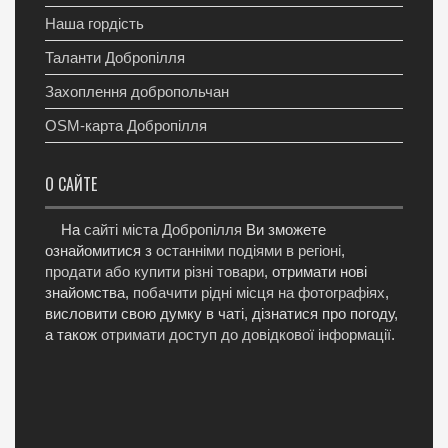
Наша гордість
Таланти Добропілля
Захоплення добропольчан
OSM-карта Добропілля
О САЙТЕ
На
сайті міста Добропілля
Ви зможете
ознайомитися з
останніми подіями в регіоні
,
продати або купити різні товари
, отримати нові
знайомства,
побачити рідні місця на фотографіях
,
висловити свою думку в чаті, дізнатися про погоду,
а також
отримати доступ до довідкової інформації
.