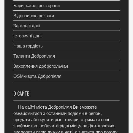
Бари, кафе, ресторани
Відпочинок, розваги
Загальні дані
Історичні дані
Наша гордість
Таланти Добропілля
Захоплення добропольчан
OSM-карта Добропілля
О САЙТЕ
На
сайті міста Добропілля
Ви зможете
ознайомитися з
останніми подіями в регіоні
,
продати або купити різні товари
, отримати нові
знайомства,
побачити рідні місця на фотографіях
,
висловити свою думку в чаті, дізнатися про погоду,