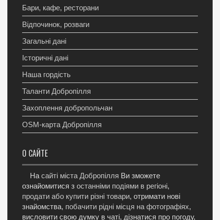
Бари, кафе, ресторани
Відпочинок, розваги
Загальні дані
Історичні дані
Наша гордість
Таланти Добропілля
Захоплення добропольчан
OSM-карта Добропілля
О САЙТЕ
На
сайті міста Добропілля
Ви зможете
ознайомитися з
останніми подіями в регіоні
,
продати або купити різні товари
, отримати нові
знайомства,
побачити рідні місця на фотографіях
,
висловити свою думку в чаті, дізнатися про погоду,