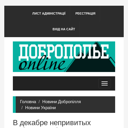
ЛИСТ АДМІНІСТРАЦІЇ
РЕЄСТРАЦІЯ
ВХІД НА САЙТ
Toggle
navigation
Головна
Новини Добропілля
Новини України
В декабре непривитых