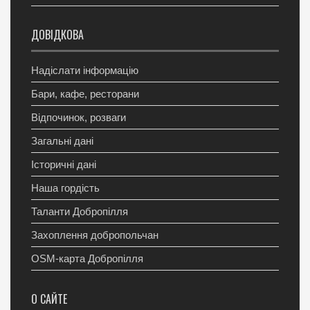
ДОВІДКОВА
Надіслати інформацію
Бари, кафе, ресторани
Відпочинок, розваги
Загальні дані
Історичні дані
Наша гордість
Таланти Добропілля
Захоплення добропольчан
OSM-карта Добропілля
О САЙТЕ