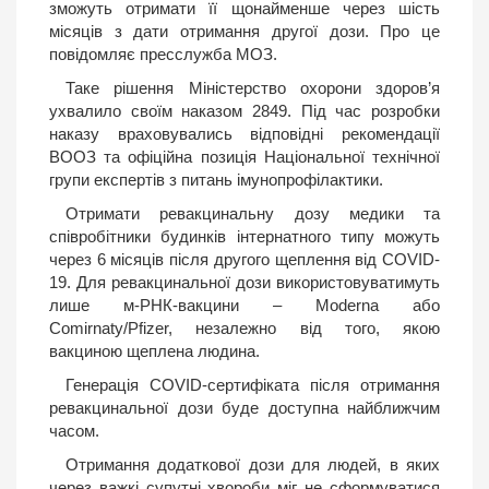
зможуть отримати її щонайменше через шість
місяців з дати отримання другої дози. Про це
повідомляє пресслужба МОЗ.
Таке рішення Міністерство охорони здоров’я
ухвалило своїм наказом 2849. Під час розробки
наказу враховувались відповідні рекомендації
ВООЗ та офіційна позиція Національної технічної
групи експертів з питань імунопрофілактики.
Отримати ревакцинальну дозу медики та
співробітники будинків інтернатного типу можуть
через 6 місяців після другого щеплення від COVID-
19. Для ревакцинальної дози використовуватимуть
лише м-РНК-вакцини – Moderna або
Comirnaty/Pfizer, незалежно від того, якою
вакциною щеплена людина.
Генерація COVID-сертифіката після отримання
ревакцинальної дози буде доступна найближчим
часом.
Отримання додаткової дози для людей, в яких
через важкі супутні хвороби міг не сформуватися