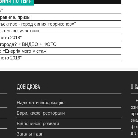
ВИНИ ПО ТЕМІ:
6"
правила, призы
ъективе - город синих терриконов»"
а, отзывы участниц
лето 2018"
а города? + ВИДЕО + ФОТО
«Енергія мого міста»
лето 2016"
ДОВІДКОВА
О С
Н
Надіслати інформацію
озн
Бари, кафе, ресторани
про
зна
Відпочинок, розваги
фот
діз
Загальні дані