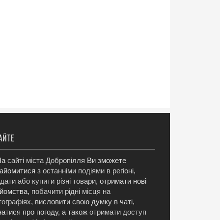
АЙТЕ
а
сайті міста Добропілля
Ви зможете
айомитися з
останніми подіями в регіоні
,
дати або купити різні товари
, отримати нові
йомства,
побачити рідні місця на
ографіях
, висловити свою думку в чаті,
натися про погоду, а також
отримати доступ