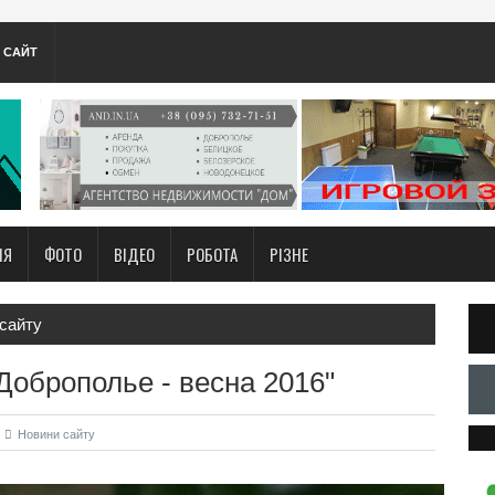
А САЙТ
НЯ
ФОТО
ВІДЕО
РОБОТА
РІЗНЕ
сайту
Доброполье - весна 2016"
Новини сайту