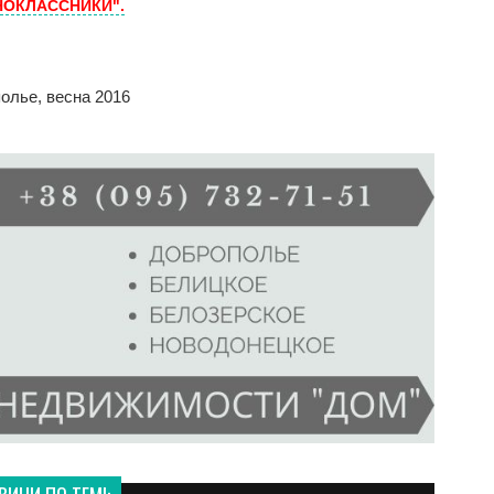
НОКЛАССНИКИ".
полье
,
весна 2016