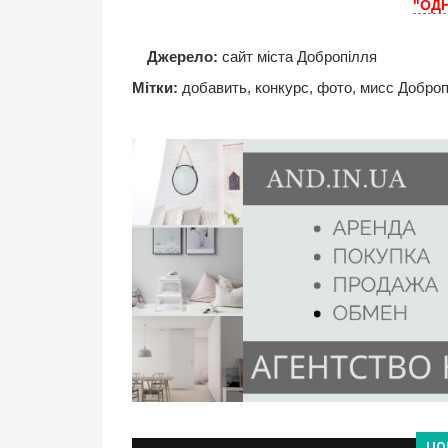
"ОД
Джерело:
сайт міста Добропілля
Мітки:
добавить
,
конкурс
,
фото
,
мисс Добро