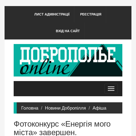
ЛИСТ АДМІНІСТРАЦІЇ
РЕЄСТРАЦІЯ
ВХІД НА САЙТ
Toggle
navigation
Головна
Новини Добропілля
Афіша
Фотоконкурс «Енергія мого
міста» завершен.