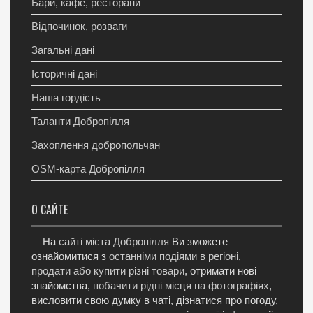
Бари, кафе, ресторани
Відпочинок, розваги
Загальні дані
Історичні дані
Наша гордість
Таланти Добропілля
Захоплення добропольчан
OSM-карта Добропілля
О САЙТЕ
На
сайті міста Добропілля
Ви зможете
ознайомитися з
останніми подіями в регіоні
,
продати або купити різні товари
, отримати нові
знайомства,
побачити рідні місця на фотографіях
,
висловити свою думку в чаті, дізнатися про погоду,