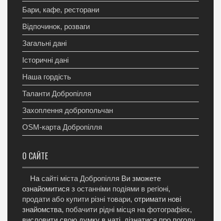
Бари, кафе, ресторани
Відпочинок, розваги
Загальні дані
Історичні дані
Наша гордість
Таланти Добропілля
Захоплення добропольчан
OSM-карта Добропілля
О САЙТЕ
На
сайті міста Добропілля
Ви зможете
ознайомитися з
останніми подіями в регіоні
,
продати або купити різні товари
, отримати нові
знайомства,
побачити рідні місця на фотографіях
,
висловити свою думку в чаті, дізнатися про погоду,