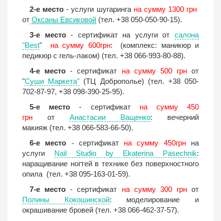
2-е место
- услуги шугаринга
на сумму 1300 грн
от
Оксаны Евсиковой
(тел. +38 050-050-90-15).
3-е место
- сертификат на услуги от
салона
"Best
"
на сумму 600грн
: (комплекс: маникюр и
педикюр с гель-лаком) (тел. +38 066-993-80-88).
4-е место
- сертификат
на сумму 500 грн
от
"
Суши Маркета"
(ТЦ Доброполье) (тел. +38 050-
702-87-97, +38 098-390-25-95).
5-е место
- сертификат
на сумму 450
грн
от
Анастасии Ващенко
: вечерний
макияж (тел. +38 066-583-66-50).
6-е место
- сертификат
на сумму 450грн
на
услуги
Nail Studio by Ekaterina Pasechnik
:
наращивание ногтей в технике без поверхностного
опила (тел. +38 095-163-01-59).
7-е место
- сертификат
на сумму 300 грн
от
Полины Кокошинской
: моделирование и
окрашивание бровей (тел. +38 066-462-37-57).