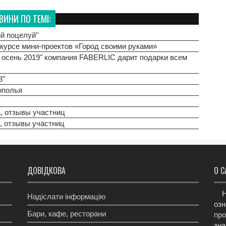
ВИНИ ПО ТЕМІ:
ий поцелуй"
нкурсе мини-проектов «Город своими руками»
 осень 2019" компания FABERLIC дарит подарки всем
8"
ополья
а, отзывы участниц
а, отзывы участниц
ДОВІДКОВА
О С
Н
Надіслати інформацію
озн
Бари, кафе, ресторани
про
зна