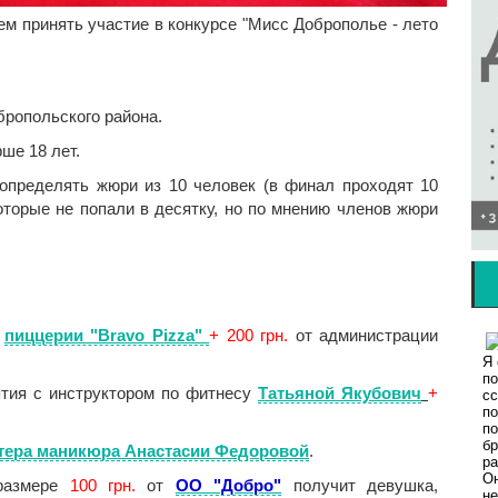
м принять участие в конкурсе "Мисс Доброполье - лето
ропольского района.
ше 18 лет.
определять жюри из 10 человек (в финал проходят 10
которые не попали в десятку, но по мнению членов жюри
в
пиццерии "Bravo Pizza"
+ 200 грн.
от администрации
тия с инструктором по фитнесу
Татьяной Якубович
+
тера маникюра Анастасии Федоровой
.
 размере
100 грн.
от
ОО "Добро"
получит девушка,