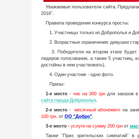
Уважаемые пользователи сайта. Предлагае
2016".
Правила проведения конкурса просты:
1. Участницы только из Доброполья и Доб
2. Возрастные ограничения: девушки стар
3. Победителя
на втором этапе
будет 
лидеров голосования, а также 5 участниц, 
достойны в нем участвовать).
4. Один участник - одно фото.
Призы:
1-е место
-
чек на 300 грн
для заказов 
сайта города Доброполья
.
2-е место
-
месячный абонемент
на заня
100 грн.
от
ОО "Добро"
.
3-е место -
услуги на сумму 200 грн
от
мас
Также "Приз зрительских симпатий" в