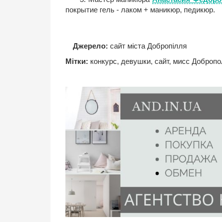
покрытие гель - лаком + маникюр, педикюр.
Джерело:
сайт міста Добропілля
Мітки:
конкурс
,
девушки
,
сайт
,
мисс Добропо