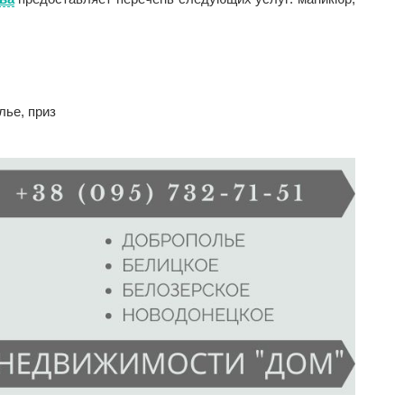
лье
,
приз