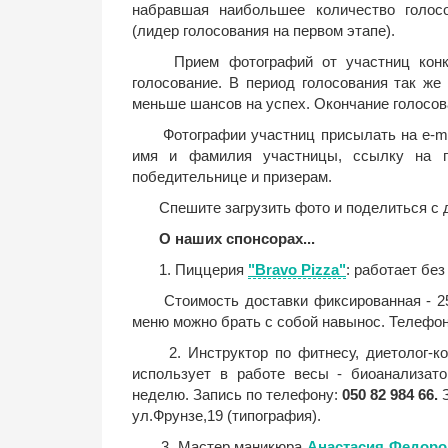
набравшая наибольшее количество голосо
(лидер голосования на первом этапе).
Прием фотографий от участниц конкур
голосование. В период голосования так же
меньше шансов на успех. Окончание голосова
Фотографии участниц присылать на e-ma
имя и фамилия участницы, ссылку на п
победительнице и призерам.
Спешите загрузить фото и поделиться с 
О наших спонсорах...
1. Пиццерия
"Bravo Pizza"
:
работает без
Стоимость доставки фиксированная - 25 
меню можно брать с собой навынос. Телефон 
2. Инструктор по фитнесу,
диетолог-к
использует в работе весы - биоанализат
неделю. Запись по телефону:
050 82 984 66.
З
ул.Фрунзе,19 (типография).
3. Мастер маникюра
Анастасия Федоро