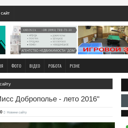
А САЙТ
НЯ
ФОТО
ВІДЕО
РОБОТА
РІЗНЕ
сайту
Мисс Доброполье - лето 2016"
50
Новини сайту