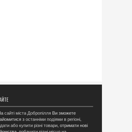
АЙТЕ
а
сайті міста Добропілля
Ви зможете
айомитися з
останніми подіями в регіоні
,
дати або купити різні товари
, отримати нові
йомства,
побачити рідні місця на