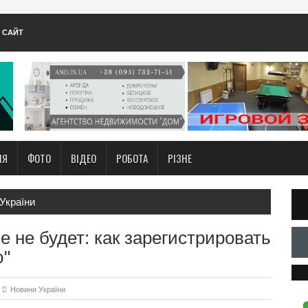
А САЙТ
НЯ
ФОТО
ВІДЕО
РОБОТА
РІЗНЕ
України
 не будет: как зарегистрировать
ю"
Новини України