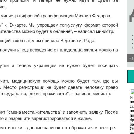
фию прописки" и теперь не нужно идти в ЦНАП за
йн.
л министр цифровой трансформации Михаил Федоров.
" к ID-карте. Мы упрощаем топ-услугу, формат которой
ительства можно будет в онлайне", – написал министр.
ющий закон в целом приняла Верховная Рада.
и получить подтверждение от владельца жилья можно на
сутки и теперь украинцам не нужно будет посещать
учить медицинскую помощь можно будет там, где вы
. Место регистрации не будет давать человеку право
государство, где вы проживаете", – написал министр.
кт "смена места жительства" и заполнить заявку. После
о и разрешить зарегистрироваться в жилье.
оматически – данные начинают отображаться в реестре.