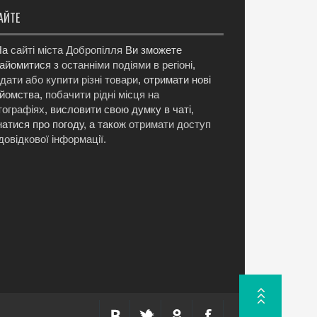
АЙТЕ
а
сайті міста Добропілля
Ви зможете
айомитися з
останніми подіями в регіоні
,
дати або купити різні товари
, отримати нові
йомства,
побачити рідні місця на
ографіях
, висловити свою думку в чаті,
натися про погоду, а також
отримати доступ
довідкової інформації
.