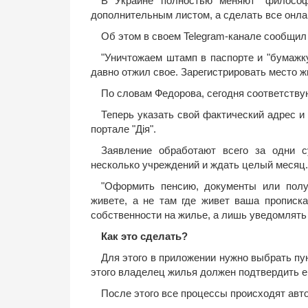
В Украине полностью меняют "филосо
дополнительным листом, а сделать все онла
Об этом в своем Telegram-канале сообщи
"Уничтожаем штамп в паспорте и "бумажку
давно отжил свое. Зарегистрировать место ж
По словам Федорова, сегодня соответству
Теперь указать свой фактический адрес 
портале "Дія".
Заявление обработают всего за одни 
несколько учреждений и ждать целый месяц.
"Оформить пенсию, документы или пол
живете, а не там где живет ваша прописка
собственности на жилье, а лишь уведомлять 
Как это сделать?
Для этого в приложении нужно выбрать пун
этого владелец жилья должен подтвердить ег
После этого все процессы происходят авт