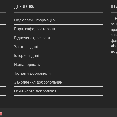
ДОВІДКОВА
О С
Н
Надіслати інформацію
озн
Бари, кафе, ресторани
про
зна
Відпочинок, розваги
фот
діз
Загальні дані
до 
Історичні дані
Наша гордість
Таланти Добропілля
Захоплення добропольчан
OSM-карта Добропілля