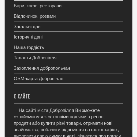
Бари, кафе, ресторани
Відпочинок, розваги
Загальні дані
Історичні дані
Наша гордість
Таланти Добропілля
Захоплення добропольчан
OSM-карта Добропілля
О САЙТЕ
На
сайті міста Добропілля
Ви зможете
ознайомитися з
останніми подіями в регіоні
,
продати або купити різні товари
, отримати нові
знайомства,
побачити рідні місця на фотографіях
,
висловити свою думку в чаті, дізнатися про погоду,